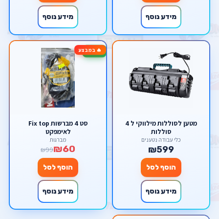
מידע נוסף
מידע נוסף
🔥 במבצע
-39%
מטען לסוללות מילווקי ל 4
סט 4 מברשות Fix top
סוללות
לאימפקט
כלי עבודה נטענים
מברגות
₪60
₪599
₪99
הוסף לסל
הוסף לסל
מידע נוסף
מידע נוסף