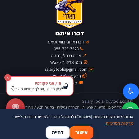
דברו איתנו
💬
דברו איתנו בוואטסאפ
055-723-7323
📞
📍
אריה רגב 3, נתניה
🧭
נווטו אלינו ב-Waze
salarytools@gmail.com
✉️
📬
הרשמה למבצעים
×
🚚
מעקב משלוח
היי, אני סקורפי!
🦂
כאן כדי לעזור לך למצוא מוצר 👇
♿
© Salary Tools · buytools.co.il
💬
כתבות ומדריכים
·
מדיניות פרטיות
·
הצהרת נגישות
·
בקשת הצעת מחיר
אנחנו משתמשים בעוגיות (Cookies) לתפעול האתר ולשיפור חוויית הגלישה.
מדיניות הפרטיות
🛒
👤
🏠
אישור
דחייה
דף הבית
החשבון שלי
סל קניות