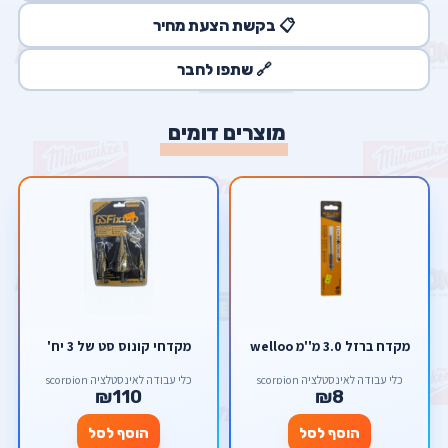
📋 בקשת הצעת מחיר
🔗 שתפו לחבר
מוצרים דומים
מקדח ברזל 3.0 מ''מ welloo
מקדחי קונוס סט של 3 יח'
כלי עבודה לאינסטלציה scorpion
כלי עבודה לאינסטלציה scorpion
₪110
₪8
הוסף לסל
הוסף לסל