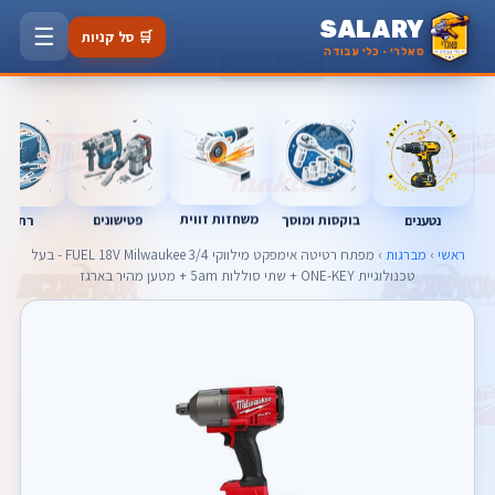
SALARY
☰
🛒 סל קניות
סאלרי · כלי עבודה
משחזות זווית
נטענים
רתכות
בוקסות ומוסך
פטישונים
ראשי
›
מברגות
› מפתח רטיטה אימפקט מילווקי 3/4 FUEL 18V Milwaukee - בעל
טכנולוגיית ONE-KEY + שתי סוללות 5am + מטען מהיר בארגז