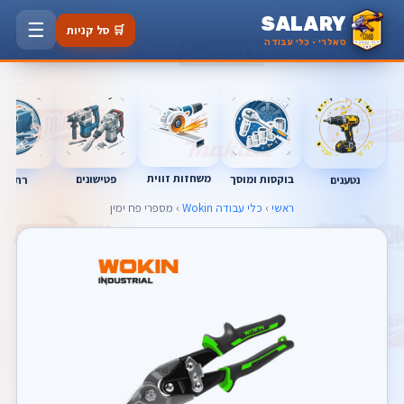
SALARY
☰
🛒 סל קניות
סאלרי · כלי עבודה
משחזות זווית
בוקסות ומוסך
פטישונים
נטענים
רתכות
ראשי
›
כלי עבודה Wokin
› מספרי פח ימין