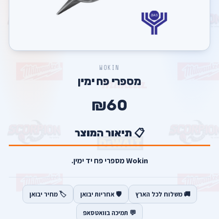
WOKIN
מספרי פח ימין
₪60
📋 תיאור המוצר
Wokin מספרי פח יד ימין.
🚚 משלוח לכל הארץ
🛡️ אחריות יבואן
🏷️ מחיר יבואן
💬 תמיכה בוואטסאפ