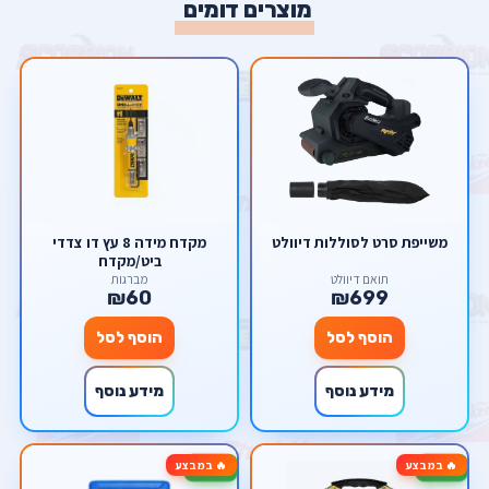
מוצרים דומים
משייפת סרט לסוללות דיוולט
מקדח מידה 8 עץ דו צדדי
ביט/מקדח
תואם דיוולט
מברגות
₪60
₪699
הוסף לסל
הוסף לסל
מידע נוסף
מידע נוסף
🔥 במבצע
🔥 במבצע
-50%
-33%