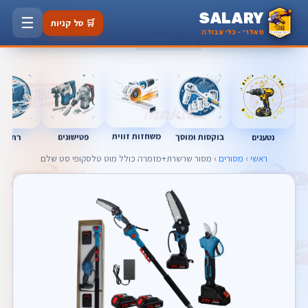
SALARY
☰
🛒 סל קניות
סאלרי · כלי עבודה
משחזות זווית
נטענים
רתכות
בוקסות ומוסך
פטישונים
ראשי
›
מסורים
› מסור שרשרת+מזמרה כולל מוט טלסקופי סט שלם