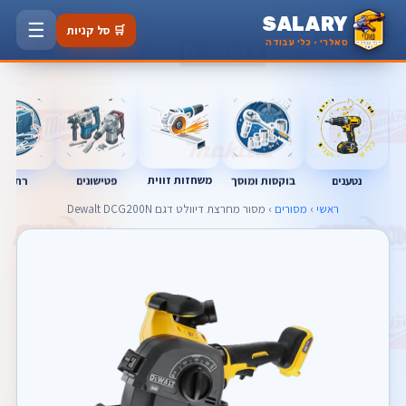
SALARY
☰
🛒 סל קניות
סאלרי · כלי עבודה
משחזות זווית
נטענים
רתכות
בוקסות ומוסך
פטישונים
ראשי
›
מסורים
› מסור ‏מחרצת דיוולט דגם Dewalt DCG200N