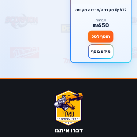
Xph12 מקדחה/מברגה מקיטה
מברגות
₪650
הוסף לסל
מידע נוסף
דברו איתנו