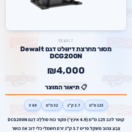
DEWALT
מסור ‏מחרצת דיוולט דגם Dewalt
DCG200N
₪4,000
📋 תיאור המוצר
125 מ"מ
3.7 ק"ג
32 מ"מ
60 V
קוטר להב 125 מ"מ (4.9 אינץ’) מקור כוח סוֹלְלָה דֶגֶם DCG200N
צֶבַע צהוב משקל פריט 3.7 ק"ג זרם חשמלי כלי דוב אה כושר