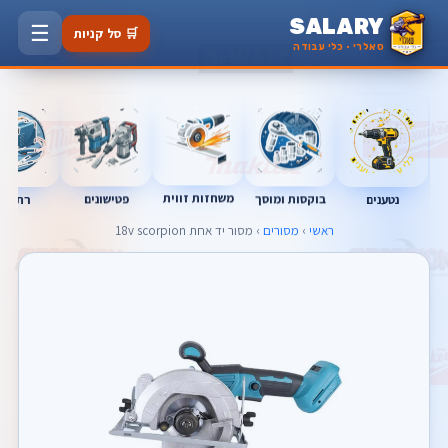
SALARY
☰
🛒 סל קניות
סאלרי · כלי עבודה
משחזות זווית
בוקסות ומוסך
פטישונים
נטענים
רתכות
ראשי
›
מסורים
› מסור יד אחת 18v scorpion