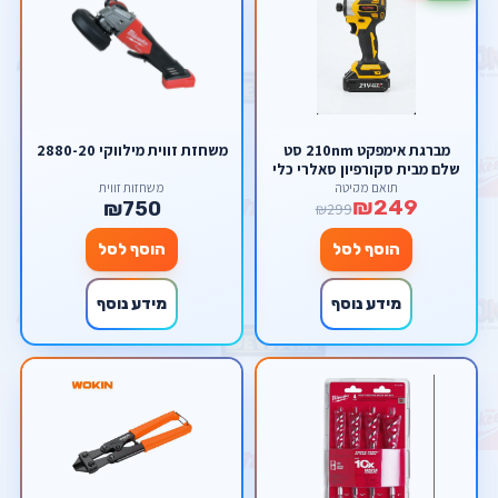
מברגת אימפקט 210nm סט
משחזת זווית מילווקי 2880-20
שלם מבית סקורפיון סאלרי כלי
עבודה
תואם מקיטה
משחזות זווית
₪249
₪750
₪299
הוסף לסל
הוסף לסל
מידע נוסף
מידע נוסף