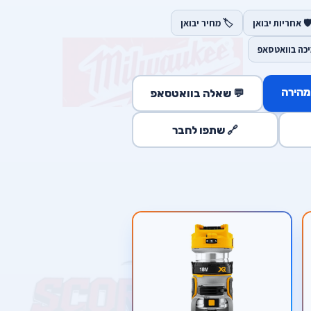
️ אחריות יבואן
🏷️ מחיר יבואן
יכה בוואטסאפ
מהירה
💬 שאלה בוואטסאפ
🔗 שתפו לחבר