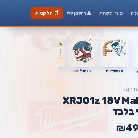
🛒 סל קניות
לוח
מועדון לקוחות
👤 החשבון שלי
כלי מוסך
ג'קים לרכב
אינסטלציה
מברגות
MAKIT
רב XRJ01z 18V Makita
 בלבד
₪4