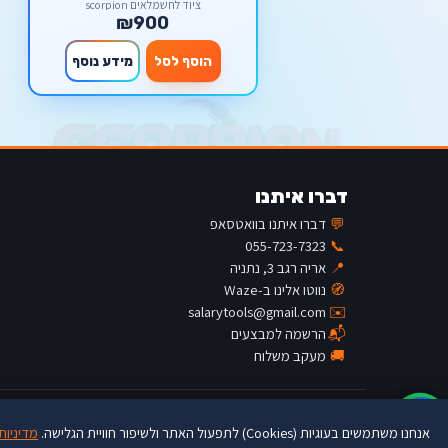
milwaukee M12
ציוד לחשמלאים scorpion
₪900
הוסף לסל
מידע נוסף
דברו איתנו
💬
דברו איתנו בוואטסאפ
055-723-7323
📞
📍
אריה רגב 3, נתניה
🧭
נווטו אלינו ב-Waze
salarytools@gmail.com
✉️
📬
הרשמה למבצעים
🚚
מעקב משלוח
♿
© Salary Tools · buytools.co.il
אנחנו משתמשים בעוגיות (Cookies) לתפעול האתר ולשיפור חוויית הגלישה.
מדיניות