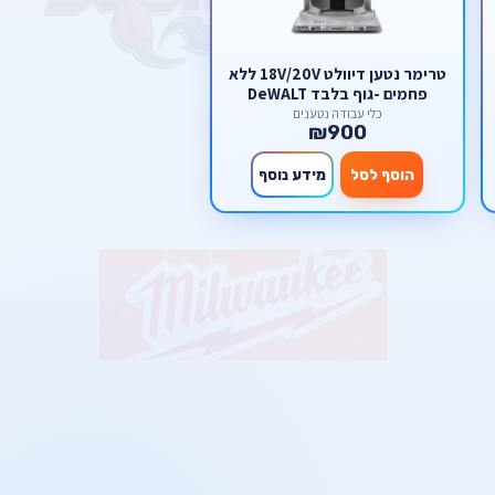
טרימר נטען דיוולט 18V/20V ללא
פחמים -גוף בלבד DeWALT
כלי עבודה נטענים
₪900
הוסף לסל
מידע נוסף