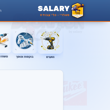
SALARY
ר
סאלרי · כלי עבודה
נטענים
משחזות
בוקסות ומוסך