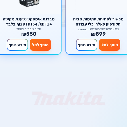
מכשיר לפתיחת סתימות מבית
מברגת אימפקט נטענת מקיטה
סקורפיון סאלרי כלי עבודה
DTD154 /XDT14 גוף בלבד
כלי עבודה לאינסטלציה scorpion
סטים בוקסות ומוסך
₪550
₪899
הוסף לסל
מידע נוסף
הוסף לסל
מידע נוסף