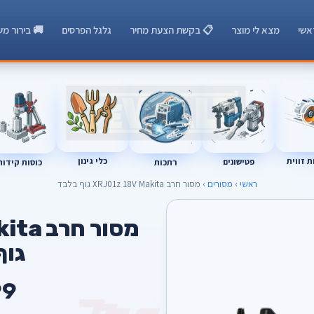
אשי
מצא לי מוצר
📋 בקשת הצעת מחיר
גלגל הפרסים
🚚 בירור מש
רתכות
כוסות קידוח
 זווית
כלי גינון
פטישונים
ראשי
›
מסורים
› מסור חרב XRJ01z 18V Makita גוף בלבד
A
מסור ח
גוף
99