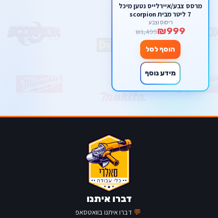
מרסס צבע/איירלייס נטען מיכל
7 ליטר מבית scorpion
ריסוס וצבע
₪999
₪1,499
הוסף לסל
מידע נוסף
דברו איתנו
💬
דברו איתנו בוואטסאפ