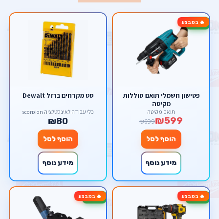
🔥 במבצע
-14%
פטישון חשמלי תואם סוללות
סט מקדחים ברזל Dewalt
מקיטה
תואם מקיטה
כלי עבודה לאינסטלציה scorpion
₪599
₪80
₪699
הוסף לסל
הוסף לסל
מידע נוסף
מידע נוסף
🔥 במבצע
🔥 במבצע
-50%
-17%