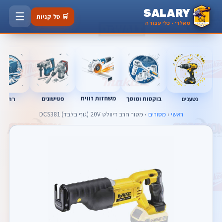
SALARY
☰
🛒 סל קניות
סאלרי · כלי עבודה
משחזות זווית
נטענים
רתכות
בוקסות ומוסך
פטישונים
ראשי
›
מסורים
› מסור חרב דיוולט 20V (גוף בלבד) DCS381