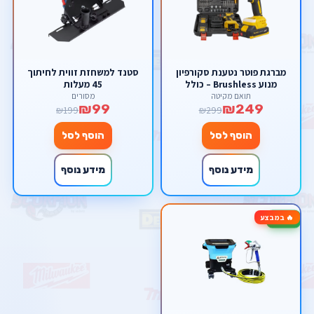
מברגת פוטר נטענת סקורפיון
סטנד למשחזת זווית לחיתוך
מנוע Brushless – כולל
45 מעלות
סוללות ליתיום, מטען ומזוודת
תואם מקיטה
מסורים
₪99
₪249
אביזרים ענקית
₪199
₪299
הוסף לסל
הוסף לסל
מידע נוסף
מידע נוסף
🔥 במבצע
-33%