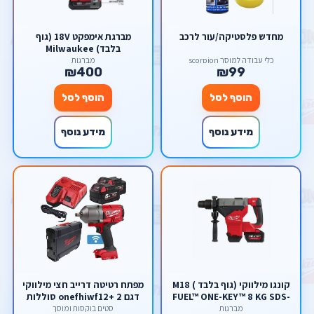
מחדש פלסטיקה/עור לרכב
מברגת אימפקט 18V (גוף
בלבד) Milwaukee
כלי עבודה למוסך scorpion
מברגות
₪400
₪99
הוסף לסל
הוסף לסל
מידע נוסף
מידע נוסף
קונגו מילווקי (גוף בלבד ) M18
מפתח רטיטה דרייב חצי מילווקי
FUEL™ ONE-KEY™ 8 KG SDS-
דגם onefhiwf12+ 2 סוללות
MAX DRILLING AND
חמש אמפר + מטען מהיר
מברגות
סטים בוקסות ומוסך