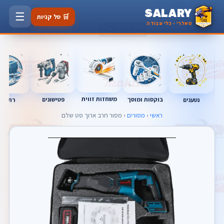
SALARY
☰
🛒 סל קניות
סאלרי · כלי עבודה
משחזות זווית
בוקסות ומוסך
פטישונים
נטענים
רתכות
ראשי
›
מסורים
› מסור חרב ארוך סט שלם