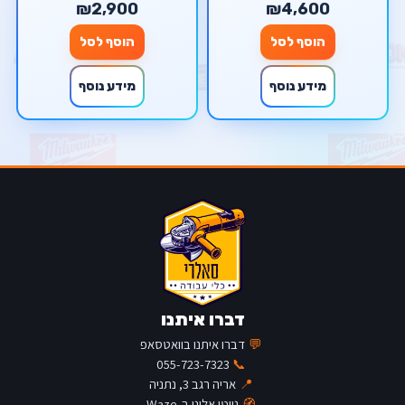
₪2,900
₪4,600
BREAKING HAMMER
הוסף לסל
הוסף לסל
מידע נוסף
מידע נוסף
דברו איתנו
💬
דברו איתנו בוואטסאפ
055-723-7323
📞
📍
אריה רגב 3, נתניה
🧭
נווטו אלינו ב-Waze