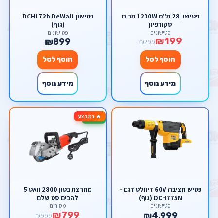
פטישון 28 מ''מ 1200W מבית
פטישון DCH172b DeWalt
סקורפיון
(גוף)
פטישונים
פטישונים
₪199
₪899
₪299
הוסף לסל
הוסף לסל
מידע נוסף
מידע נוסף
🔥 במבצע
-20%
פטיש חציבה 60V דיוולט דגם -
מחרצת בטון 2800 וואט 5
DCH775N (גוף)
להבים סט שלם
פטישונים
מסורים
₪799
₪4,999
₪999