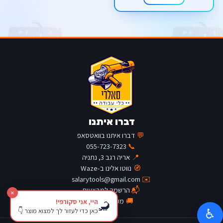
דברו איתנו
💬
דברו איתנו בוואטסאפ
055-723-7323
📞
📍
אריה רגב 3, נתניה
🧭
נווטו אלינו ב-Waze
salarytools@gmail.com
✉️
📬
הרשמה למבצעים
×
🚚
מעקב משלוח
היי, אני סקורפי!
🦂
כאן כדי לעזור לך למצוא מוצר 👇
♿