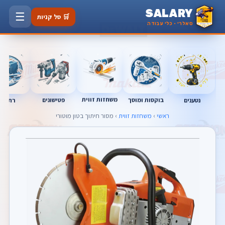
SALARY
☰
🛒 סל קניות
סאלרי · כלי עבודה
משחזות זווית
בוקסות ומוסך
פטישונים
נטענים
רתכות
ראשי
›
משחזות זווית
› מסור חיתוך בטון מוטורי