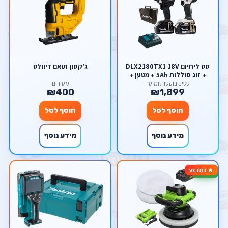
סט ליתיום DLX2180TX1 18V
ג'קסון תואם דיוולט
+ זוג סוללות 5Ah + מטען +
מזוודה Makita מקיטה
סטים בוקסות ומוסך
מסורים
₪400
₪1,899
הוסף לסל
הוסף לסל
מידע נוסף
מידע נוסף
🔥 במבצע
-25%