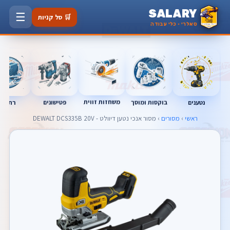
SALARY
☰
🛒 סל קניות
סאלרי · כלי עבודה
משחזות זווית
נטענים
רתכות
בוקסות ומוסך
פטישונים
ראשי
›
מסורים
› מסור אנכי נטען דיוולט - DEWALT DCS335B 20V