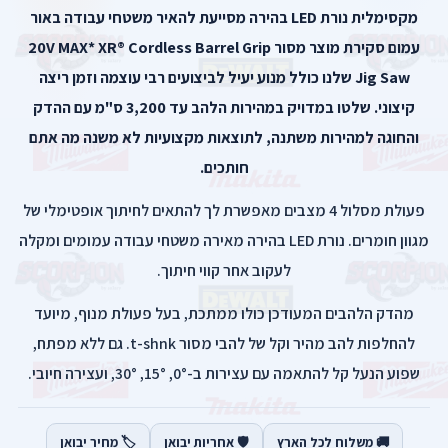
מקסימלית נורת LED בהירה מסייעת להאיר משטחי עבודה באור
עמום סקירת מוצר מסור 20V MAX* XR® Cordless Barrel Grip
Jig Saw שלנו כולל מנוע יעיל לביצועים רבי עוצמה וזמן ריצה
קיצוני. שלטו במדויק במהירות הלהב עד 3,200 ס"מ עם ההדק
והחוגה למהירות משתנה, לתוצאות מקצועיות לא משנה מה אתם
חותכים.
פעולת מסלול 4 מצבים מאפשרת לך להתאים לחיתוך אופטימלי של
מגוון חומרים. נורת LED בהירה מאירה משטחי עבודה עמומים ומקלה
לעקוב אחר קווי חיתוך.
מהדק הלהבים המעודכן כולו ממתכת, בעל פעולת מנוף, מיועד
להחלפות להב מהיר וקל של להבי מסור t-shnk. גם ללא מפתח,
שפוע הנעל קל להתאמה עם עצירות ב-0°, 15°, 30°, ועצירה חיובי.
🚚 משלוח לכל הארץ
🛡️ אחריות יבואן
🏷️ מחיר יבואן