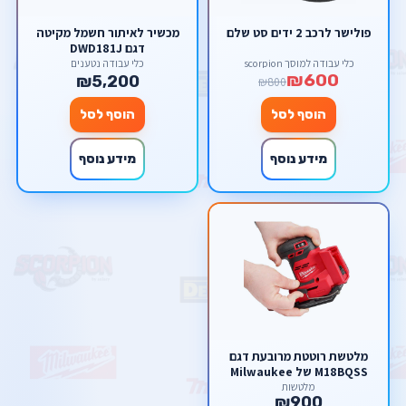
פולישר לרכב 2 ידים סט שלם
מכשיר לאיתור חשמל מקיטה
דגם DWD181J
כלי עבודה למוסך scorpion
כלי עבודה נטענים
₪600
₪5,200
₪800
הוסף לסל
הוסף לסל
מידע נוסף
מידע נוסף
מלטשת רוטטת מרובעת דגם
M18BQSS של Milwaukee
מילווקי
מלטשות
₪900