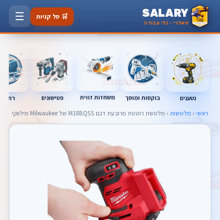
SALARY
☰
🛒 סל קניות
סאלרי · כלי עבודה
משחזות זווית
נטענים
רתכות
בוקסות ומוסך
פטישונים
ראשי
›
מלטשות
› מלטשת רוטטת מרובעת דגם M18BQSS של Milwaukee מילווקי