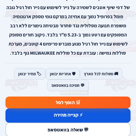
של דפי שיוף אטבים לשמירה על נייר לשימוש עם נייר חול רגיל גובה
פומל בפרופיל נמוך עם אחיזה במרקם גומי מספק ארגונומיה
משופרת תנועה מסלולית נגד סחרור מבטיחה גימורים ללא רבב
המסופקים עם רטט נמוך ב-5.23 מ"ר בלבד. ניקוב חורים מסופק
לשימוש עם נייר חול רגיל מנוע מוברש פרימיום 4 קוטבים, מערכת
סוללות גמישה : עובדת עם כל סוללות MILWAUKEE גוף בלבד.
🚚 משלוח לכל הארץ
🛡️ אחריות יבואן
🏷️ מחיר יבואן
💬 תמיכה בוואטסאפ
🛒 הוסף לסל
⚡ קנייה מהירה
💬 שאלה בוואטסאפ