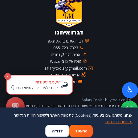
דברו איתנו
💬
דברו איתנו בוואטסאפ
055-723-7323
📞
📍
אריה רגב 3, נתניה
🧭
נווטו אלינו ב-Waze
salarytools@gmail.com
✉️
📬
הרשמה למבצעים
×
🚚
מעקב משלוח
היי, אני סקורפי!
🦂
כאן כדי לעזור לך למצוא מוצר 👇
♿
© Salary Tools · buytools.co.il
💬
כתבות ומדריכים
·
מדיניות פרטיות
·
הצהרת נגישות
·
בקשת הצעת מחיר
אנחנו משתמשים בעוגיות (Cookies) לתפעול האתר ולשיפור חוויית הגלישה.
מדיניות הפרטיות
🛒
👤
🏠
אישור
דחייה
דף הבית
החשבון שלי
סל קניות