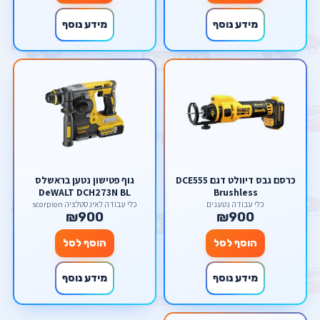
מידע נוסף
מידע נוסף
כרסם גבס דיוולט דגם DCE555
גוף פטישון נטען בראשלס
DeWALT DCH273N BL
Brushless
18V/20V DeWalt
כלי עבודה נטענים
כלי עבודה לאינסטלציה scorpion
₪900
₪900
הוסף לסל
הוסף לסל
מידע נוסף
מידע נוסף