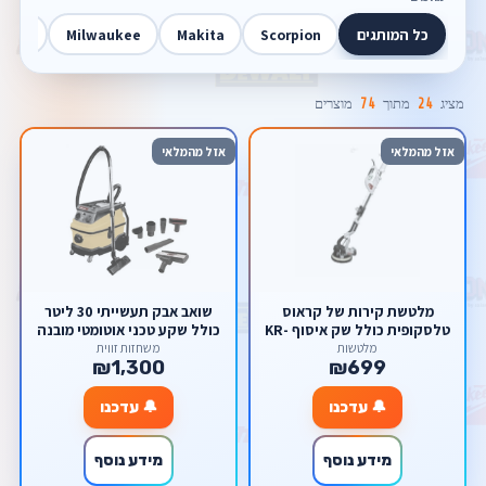
כל המותגים
Scorpion
Makita
Milwaukee
Walt
מציג
24
מתוך
74
מוצרים
אזל מהמלאי
אזל מהמלאי
מלטשת קירות של קראוס
שואב אבק תעשייתי 30 ליטר
טלסקופית כולל שק איסוף KR-
כולל שקע טכני אוטומטי מובנה
2259-LED
ייעודי למלטשת קירות
מלטשות
משחזות זווית
₪1,300
₪699
KRAUSS KR-6060-P 2000W
🔔 עדכנו
🔔 עדכנו
מידע נוסף
מידע נוסף