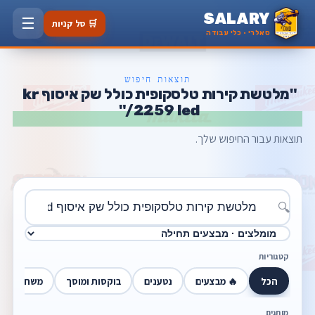
SALARY
☰
🛒 סל קניות
סאלרי · כלי עבודה
תוצאות חיפוש
"מלטשת קירות טלסקופית כולל שק איסוף kr
2259 led/"
תוצאות עבור החיפוש שלך.
🔍
קטגוריות
הכל
🔥 מבצעים
נטענים
בוקסות ומוסך
משחזות זוו
מותגים