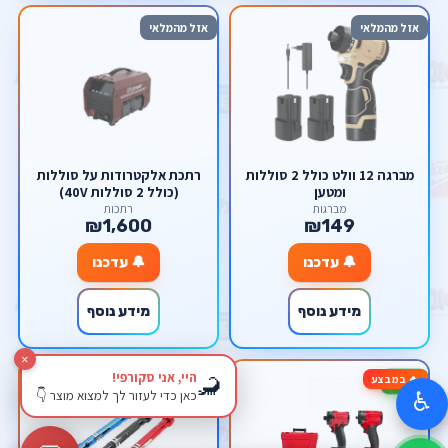
אזל מהמלאי
אזל מהמלאי
מברגה 12 וולט כולל 2 סוללות
רתכת אלקטרודות על סוללות
ומטען
(כולל 2 סוללות 40V)
מברגות
רתכות
₪1,600
₪149
🔔 עדכנו
🔔 עדכנו
מידע נוסף
מידע נוסף
×
היי, אני סקורפי!
🦂
🔥 במבצע
🔥 במבצע
-29%
-33%
כאן כדי לעזור לך למצוא מוצר 👇
♿