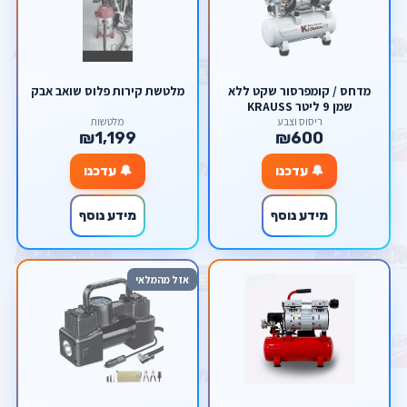
מדחס / קומפרסור שקט ללא
מלטשת קירות פלוס שואב אבק
שמן 9 ליטר KRAUSS
ריסוס וצבע
מלטשות
₪1,199
₪600
🔔 עדכנו
🔔 עדכנו
מידע נוסף
מידע נוסף
אזל מהמלאי