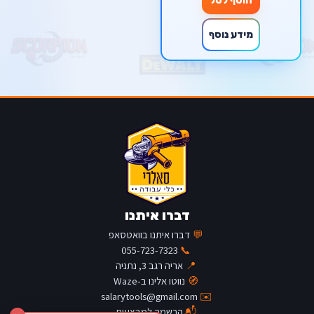
הוסף לסל
מידע נוסף
דברו איתנו
💬
דברו איתנו בוואטסאפ
055-723-7323
📞
📍
אריה רגב 3, נתניה
🧭
נווטו אלינו ב-Waze
salarytools@gmail.com
✉️
📬
הרשמה למבצעים