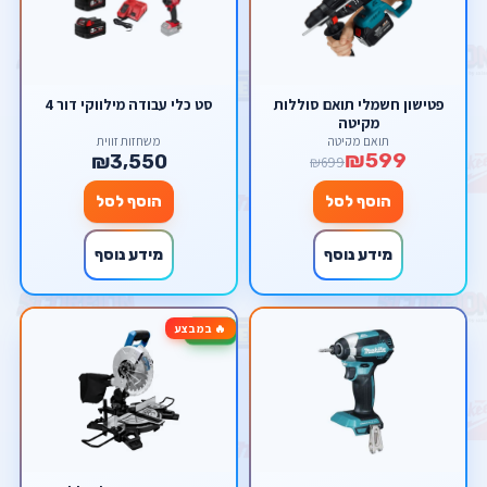
פטישון חשמלי תואם סוללות
סט כלי עבודה מילווקי דור 4
מקיטה
תואם מקיטה
משחזות זווית
₪599
₪3,550
₪699
הוסף לסל
הוסף לסל
מידע נוסף
מידע נוסף
🔥 במבצע
-33%