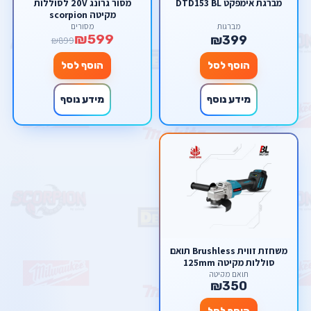
מברגת אימפקט DTD153 BL
מסור גרונג 20V לסוללות
מקיטה scorpion
מברגות
מסורים
₪599
₪399
₪899
הוסף לסל
הוסף לסל
מידע נוסף
מידע נוסף
משחזת זווית Brushless תואם
סוללות מקיטה 125mm
תואם מקיטה
₪350