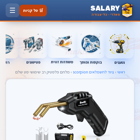
SALARY
☰
🛒 סל קניות
סאלרי · כלי עבודה
משחזות זווית
בוקסות ומוסך
פטישונים
נטענים
רתכות
ראשי
›
ציוד לחשמלאים scorpion
› מלחם פלסטיק רב שימושי סט שלם