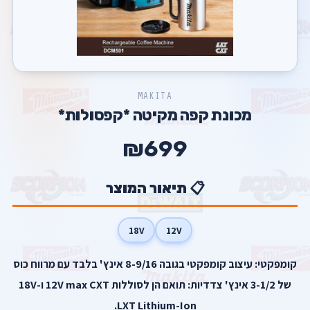
MAKITA
מכונת קפה מקיטה *קפסולות*
₪699
📋 תיאור המוצר
18V
12V
קומפקטי: עיצוב קומפקטי בגובה 8-9/16 אינץ' בלבד עם מרווח כוס
של 3-1/2 אינץ' צדדיות: תואם הן לסוללות 12V max CXT ו-18V
LXT Lithium-Ion.