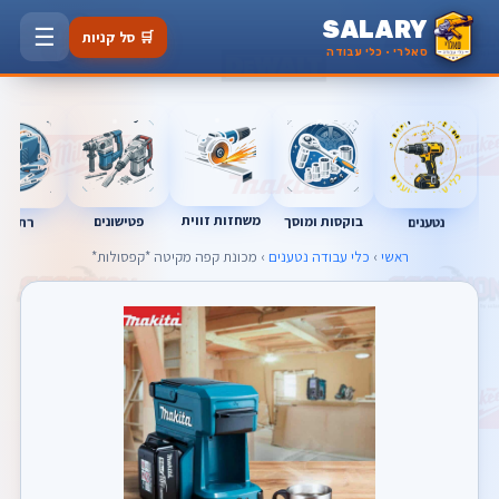
SALARY
☰
🛒 סל קניות
סאלרי · כלי עבודה
משחזות זווית
בוקסות ומוסך
פטישונים
נטענים
רתכות
ראשי
›
כלי עבודה נטענים
› מכונת קפה מקיטה *קפסולות*