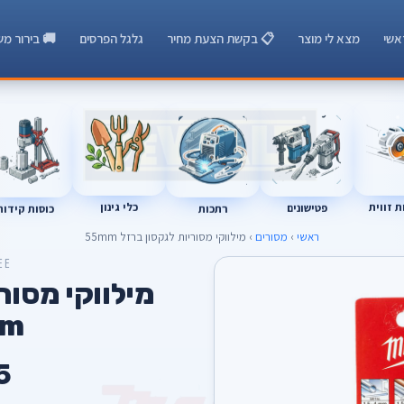
אשי
מצא לי מוצר
📋 בקשת הצעת מחיר
גלגל הפרסים
🚚 בירור מש
 זווית
כלי גינון
רתכות
כוסות קידוח
פטישונים
ראשי
›
מסורים
› מילווקי מסוריות לגקסון ברזל 55mm
EE
מילווקי מסור
mm
5