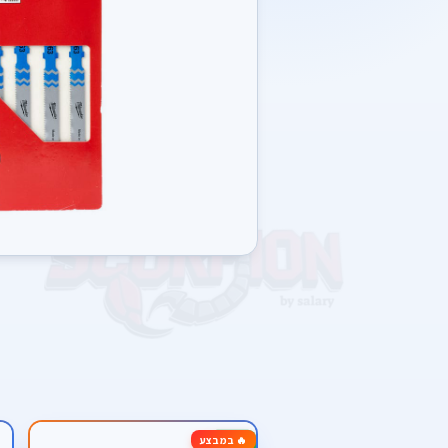
🔥 במבצע
-11%