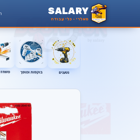
SALARY
ר
סאלרי · כלי עבודה
משחזות
נטענים
בוקסות ומוסך