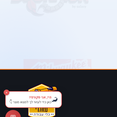
×
היי, אני סקורפי!
🦂
כאן כדי לעזור לך למצוא מוצר 👇