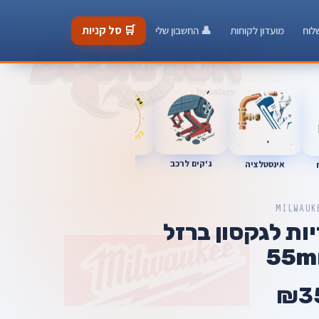
🛒 סל קניות
לוח
מועדון לקוחות
👤 החשבון שלי
ג'קים לרכב
כלי מוסך
אינסטלציה
מברגות
MILWAUK
יות לגקסון ברזל
55
₪3