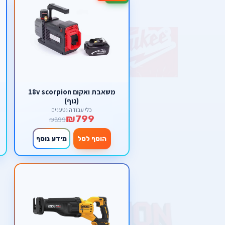
משאבת ואקום 18v scorpion
(גוף)
כלי עבודה נטענים
₪799
₪899
הוסף לסל
מידע נוסף