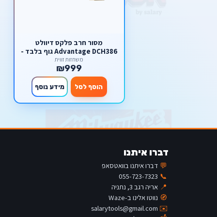
מסור חרב פלקס דיוולט
Advantage DCH386 גוף בלבד -
FLEX ADVANTAGE
משחזות זווית
₪999
הוסף לסל
מידע נוסף
דברו איתנו
💬
דברו איתנו בוואטסאפ
055-723-7323
📞
📍
אריה רגב 3, נתניה
🧭
נווטו אלינו ב-Waze
salarytools@gmail.com
✉️