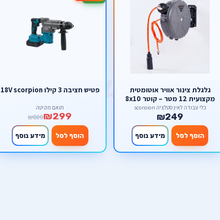
גלגלת צינור אוויר אוטומטית
פטיש חציבה 3 קילו 18V scorpion
מקצועית 12 מטר – קוטר 8x10
מ"מ, כולל מתקן תלייה 180
כלי עבודה לאינסטלציה scorpion
תואם מקיטה
₪299
₪249
scorpion
₪800
הוסף לסל
מידע נוסף
הוסף לסל
מידע נוסף