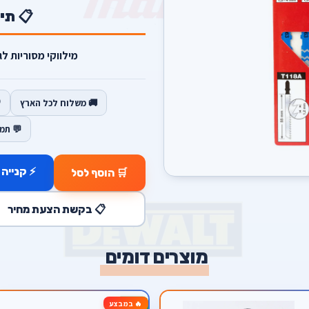
📋 תי
מילווקי מסוריות לגקס
🚚 משלוח לכל הארץ
💬 תמ
⚡ קנייה 
🛒 הוסף לסל
📋 בקשת הצעת מחיר
מוצרים דומים
🔥 במבצע
-63%