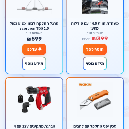
משחזת זווית 4.5" עם סוללות
סרגל החלקה לבטון מנוע כפול
ומטען
1.5 מטר scorpion
משחזות זווית
משחזות זווית
₪399
₪599
₪599
הוסף לסל
🔔 עדכנו
מידע נוסף
מידע נוסף
סכין יפני מתקפל עם להבים
מברגת מתקינים 12V עם 4