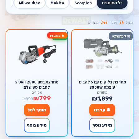
כל המותגים
Scorpion
Makita
Milwaukee
Walt
מציג
24
מתוך
244
מוצרים
🔥 במבצע
-20%
אזל מהמלאי
מחרצת בלוקים עם 5 להבים
מחרצת בטון 2800 וואט 5
עוצמה 8900W
להבים סט שלם
מסורים
מסורים
₪799
₪1,899
₪999
🔔 עדכנו
הוסף לסל
מידע נוסף
מידע נוסף