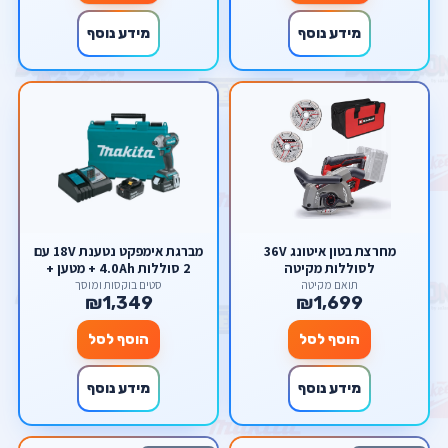
מידע נוסף
מידע נוסף
מחרצת בטון איטונג 36V
מברגת אימפקט נטענת 18V עם
לסוללות מקיטה
2 סוללות 4.0Ah + מטען +
מזוודת נשיאה Makita LXT
תואם מקיטה
סטים בוקסות ומוסך
₪1,349
₪1,699
18V DTD153RTE
הוסף לסל
הוסף לסל
מידע נוסף
מידע נוסף