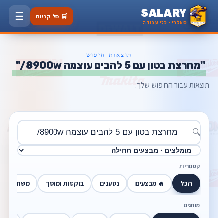
SALARY
☰
🛒 סל קניות
סאלרי · כלי עבודה
תוצאות חיפוש
"מחרצת בטון עם 5 להבים עוצמה 8900w/"
תוצאות עבור החיפוש שלך.
🔍
קטגוריות
הכל
🔥 מבצעים
נטענים
בוקסות ומוסך
משחזות זוו
מותגים