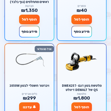
ראשים מתחלפים (גוף בלבד)
Milwaukee M12 FDDX /
מסורים
מברגות
₪1,350
₪40
2505-20
הוסף לסל
הוסף לסל
מידע נוסף
מידע נוסף
אזל מהמלאי
מלטשת בטון דגם DWE4257-
ויברטור חשמלי לבטון 1050W
QS של DEWALT דיוולט
מלטשות
כלים ואביזרים
₪299
₪1,800
הוסף לסל
🔔 עדכנו