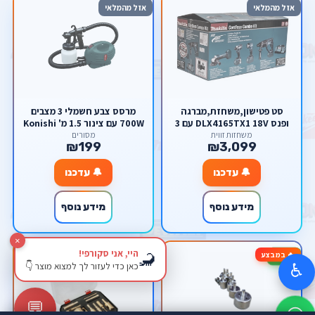
אזל מהמלאי
אזל מהמלאי
סט פטישון,משחזת,מברגה
מרסס צבע חשמלי 3 מצבים
ופנס DLX4165TX1 18V עם 3
700W עם צינור 1.5 מ' Konishi
סוללות 5Ah+מטען
KO-700W - אחריות ע"י היבואן
משחזות זווית
מסורים
₪199
₪3,099
הרשמי
🔔 עדכנו
🔔 עדכנו
מידע נוסף
מידע נוסף
×
היי, אני סקורפי!
🦂
🔥 במבצע
🔥 במבצע
-78%
-93%
כאן כדי לעזור לך למצוא מוצר 👇
♿
💬