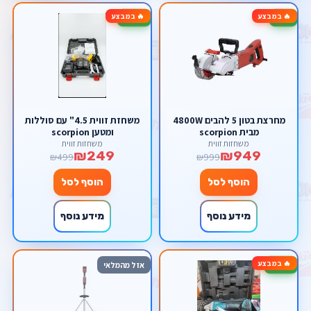
🔥 במבצע
🔥 במבצע
-50%
-5%
מחרצת בטון 5 להבים 4800W
משחזת זווית 4.5" עם סוללות
מבית scorpion
ומטען scorpion
משחזות זווית
משחזות זווית
₪249
₪949
₪499
₪999
הוסף לסל
הוסף לסל
מידע נוסף
מידע נוסף
🔥 במבצע
-33%
אזל מהמלאי