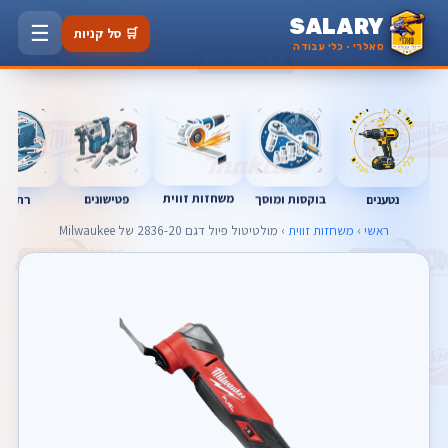
SALARY
☰
🛒 סל קניות
סאלרי · כלי עבודה
משחזות זווית
נטענים
רתכות
בוקסות ומוסך
פטישונים
ראשי
›
משחזות זווית
› מולטיטול פיול דגם 2836-20 של Milwaukee