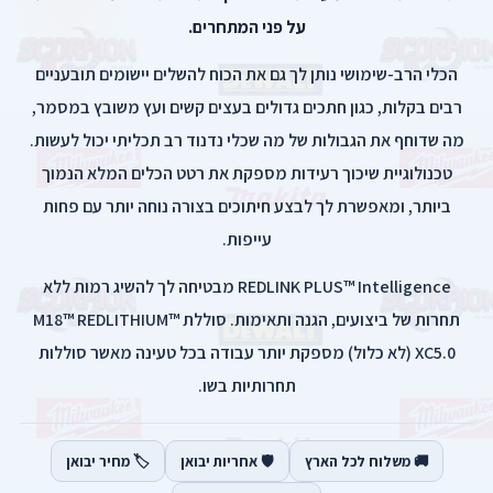
על פני המתחרים.
הכלי הרב-שימושי נותן לך גם את הכוח להשלים יישומים תובעניים
רבים בקלות, כגון חתכים גדולים בעצים קשים ועץ משובץ במסמר,
מה שדוחף את הגבולות של מה שכלי נדנוד רב תכליתי יכול לעשות.
טכנולוגיית שיכוך רעידות מספקת את רטט הכלים המלא הנמוך
ביותר, ומאפשרת לך לבצע חיתוכים בצורה נוחה יותר עם פחות
עייפות.
REDLINK PLUS™ Intelligence מבטיחה לך להשיג רמות ללא
תחרות של ביצועים, הגנה ותאימות. סוללת M18™ REDLITHIUM™
XC5.0 (לא כלול) מספקת יותר עבודה בכל טעינה מאשר סוללות
תחרותיות בשו.
🚚 משלוח לכל הארץ
🛡️ אחריות יבואן
🏷️ מחיר יבואן