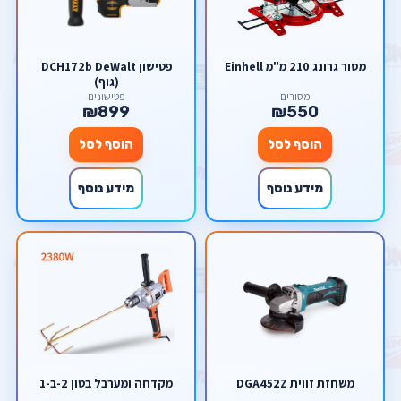
מסור גרונג 210 מ"מ Einhell
פטישון DCH172b DeWalt
(גוף)
מסורים
פטישונים
₪899
₪550
הוסף לסל
הוסף לסל
מידע נוסף
מידע נוסף
משחזת זווית DGA452Z
מקדחה ומערבל בטון 2-ב-1