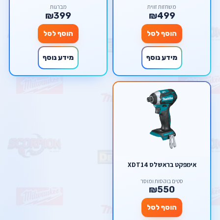
משחזות זווית
מברגות
₪399
₪499
הוסף לסל
הוסף לסל
מידע נוסף
מידע נוסף
אימפקט בראשלס XDT14
סטים בוקסות ומוסך
₪550
הוסף לסל