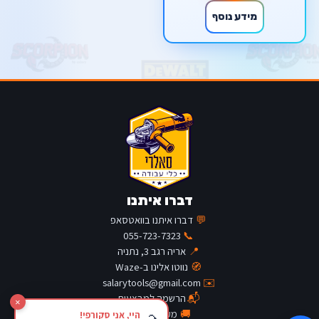
מידע נוסף
דברו איתנו
💬
דברו איתנו בוואטסאפ
055-723-7323
📞
📍
אריה רגב 3, נתניה
🧭
נווטו אלינו ב-Waze
salarytools@gmail.com
✉️
📬
הרשמה למבצעים
×
🚚
מעקב משלוח
היי, אני סקורפי!