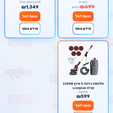
מזוודת נשיאה Makita LXT
מסורים
סטים בוקסות ומוסך
₪699
18V DTD153RTE
₪1,349
₪899
הוסף לסל
הוסף לסל
מידע נוסף
מידע נוסף
מלטשת גירפה 9 אינץ 1390W
מבית scorpion
מלטשות
₪599
הוסף לסל