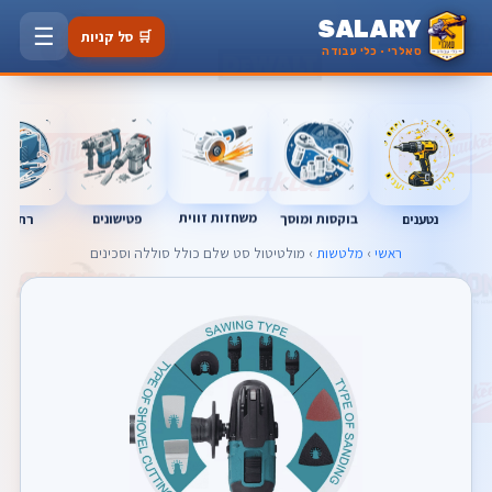
SALARY
☰
🛒 סל קניות
סאלרי · כלי עבודה
משחזות זווית
נטענים
רתכות
בוקסות ומוסך
פטישונים
ראשי
›
מלטשות
› מולטיטול סט שלם כולל סוללה וסכינים