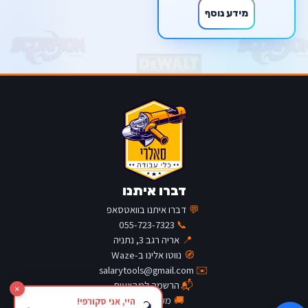
מידע נוסף
דברו איתנו
💬
דברו איתנו בוואטסאפ
055-723-7323
📞
📍
אריה רגב 3, נתניה
🧭
נווטו אלינו ב-Waze
salarytools@gmail.com
✉️
📬
הרשמה למבצעים
×
🚚
מעקב משלוח
היי, אני סקורפי!
🦂