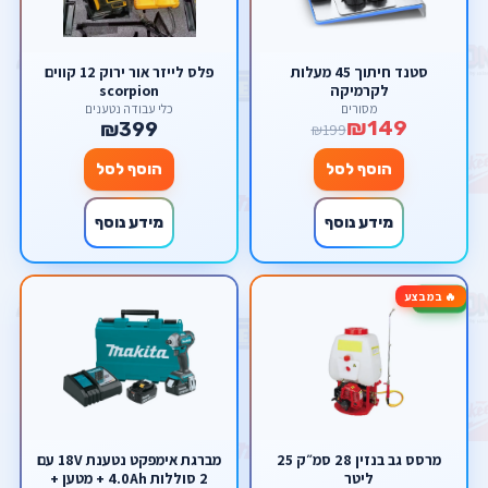
סטנד חיתוך 45 מעלות
פלס לייזר אור ירוק 12 קווים
לקרמיקה
scorpion
מסורים
כלי עבודה נטענים
₪149
₪399
₪199
הוסף לסל
הוסף לסל
מידע נוסף
מידע נוסף
🔥 במבצע
-22%
מרסס גב בנזין 28 סמ״ק 25
מברגת אימפקט נטענת 18V עם
ליטר
2 סוללות 4.0Ah + מטען +