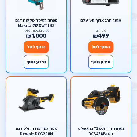
מסור חרב ארוך סט שלם
מפתח רטיטה מקיטה דגם
XWT14Z של Makita
מסורים
סטים בוקסות ומוסך
₪1,000
₪499
הוסף לסל
הוסף לסל
מידע נוסף
מידע נוסף
משחזת דיוולט 3" בראשלס
מסור ‏מחרצת דיוולט דגם
דגם DCS438B
Dewalt DCG200N