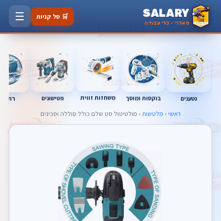
SALARY
☰
🛒 סל קניות
סאלרי · כלי עבודה
משחזות זווית
בוקסות ומוסך
פטישונים
נטענים
רתכות
ראשי
›
מלטשות
› מולטיטול סט שלם כולל סוללה וסכינים