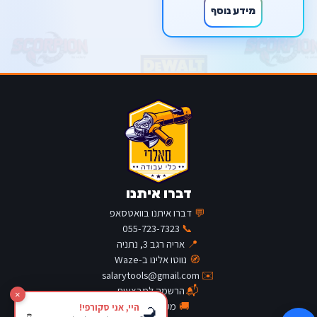
מידע נוסף
דברו איתנו
💬
דברו איתנו בוואטסאפ
055-723-7323
📞
📍
אריה רגב 3, נתניה
🧭
נווטו אלינו ב-Waze
salarytools@gmail.com
✉️
📬
הרשמה למבצעים
×
🚚
מעקב משלוח
היי, אני סקורפי!
🦂