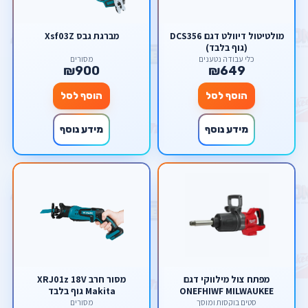
מולטיטול דיוולט דגם DCS356
מברגת גבס Xsf03Z
(גוף בלבד)
כלי עבודה נטענים
מסורים
₪900
₪649
הוסף לסל
הוסף לסל
מידע נוסף
מידע נוסף
מפתח צול מילווקי דגם
מסור חרב XRJ01z 18V
ONEFHIWF MILWAUKEE
Makita גוף בלבד
סטים בוקסות ומוסך
מסורים