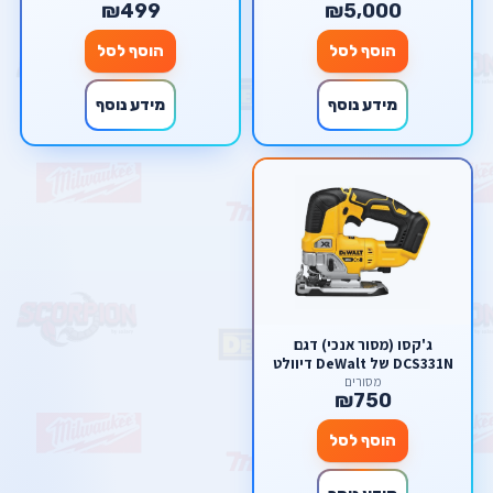
₪499
₪5,000
הוסף לסל
הוסף לסל
מידע נוסף
מידע נוסף
ג'קסו (מסור אנכי) דגם
DCS331N של DeWalt דיוולט
מסורים
₪750
הוסף לסל