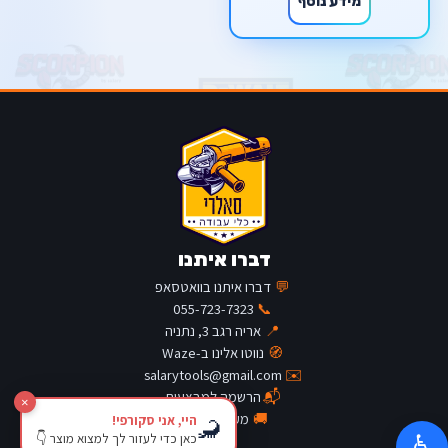
מידע נוסף
דברו איתנו
💬
דברו איתנו בוואטסאפ
055-723-7323
📞
📍
אריה רגב 3, נתניה
🧭
נווטו אלינו ב-Waze
salarytools@gmail.com
✉️
📬
הרשמה למבצעים
×
🚚
מעקב משלוח
היי, אני סקורפי!
🦂
כאן כדי לעזור לך למצוא מוצר 👇
♿