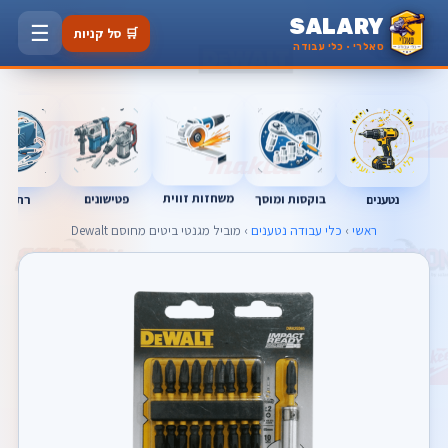
SALARY
☰
🛒 סל קניות
סאלרי · כלי עבודה
משחזות זווית
בוקסות ומוסך
פטישונים
נטענים
רתכות
ראשי
›
כלי עבודה נטענים
› מוביל מגנטי ביטים מחוסם Dewalt