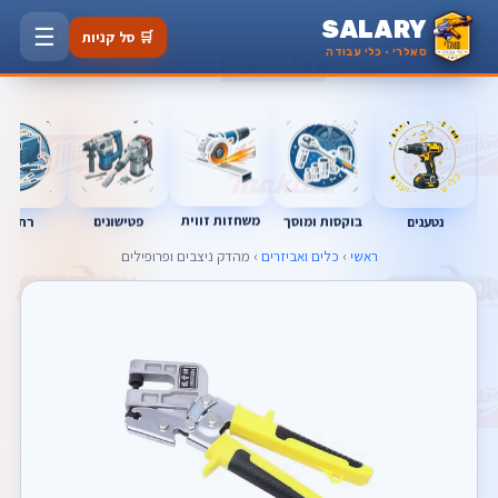
SALARY
☰
🛒 סל קניות
סאלרי · כלי עבודה
משחזות זווית
נטענים
רתכות
בוקסות ומוסך
פטישונים
ראשי
›
כלים ואביזרים
› מהדק ניצבים ופרופילים