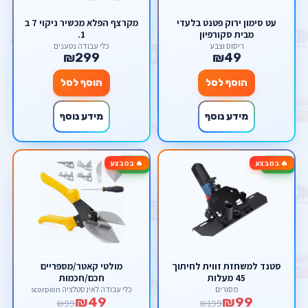
עט סימון ירוק פטנט בלעדי
מקרצף הפלא מכשיר ניקוי 7 ב
מבית סקורפיון
1.
ריסוס וצבע
כלי עבודה נטענים
₪299
₪49
הוסף לסל
הוסף לסל
מידע נוסף
מידע נוסף
🔥 במבצע
🔥 במבצע
-51%
-50%
סטנד למשחזת זווית לחיתוך
מולטי קאטר/מספריים
45 מעלות
חכם/חכמות
מסורים
כלי עבודה לאינסטלציה scorpion
₪49
₪99
₪99
₪199