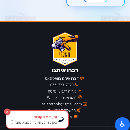
דברו איתנו
💬
דברו איתנו בוואטסאפ
055-723-7323
📞
📍
אריה רגב 3, נתניה
🧭
נווטו אלינו ב-Waze
salarytools@gmail.com
✉️
📬
הרשמה למבצעים
×
🚚
מעקב משלוח
היי, אני סקורפי!
🦂
כאן כדי לעזור לך למצוא מוצר 👇
♿