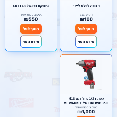
חצובה לפלס לייזר
אימפקט בראשלס XDT14
ריסוס וצבע
סטים בוקסות ומוסך
₪550
₪100
הוסף לסל
הוסף לסל
מידע נוסף
מידע נוסף
מפתח 1/2 פיול דגם M18
ONEIWP12-0 של MILWAUKEE
מילווקי
סטים בוקסות ומוסך
₪1,000