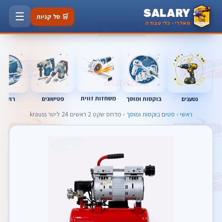
SALARY
☰
🛒 סל קניות
סאלרי · כלי עבודה
משחזות זווית
נטענים
רתכות
בוקסות ומוסך
פטישונים
ראשי
›
סטים בוקסות ומוסך
› מדחס שקט 2 ראשים 24 ליטר krauss