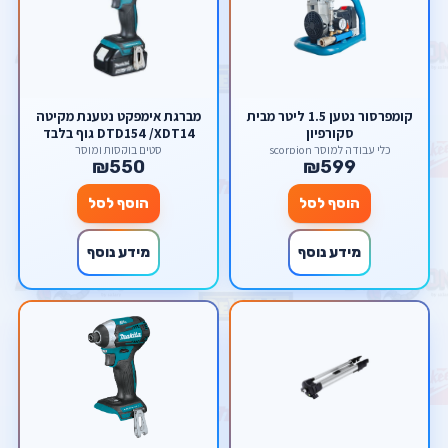
קומפרסור נטען 1.5 ליטר מבית
מברגת אימפקט נטענת מקיטה
סקורפיון
DTD154 /XDT14 גוף בלבד
כלי עבודה למוסך scorpion
סטים בוקסות ומוסך
₪550
₪599
הוסף לסל
הוסף לסל
מידע נוסף
מידע נוסף