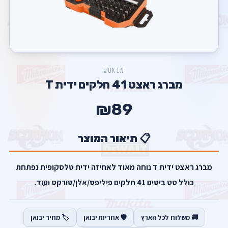
WOKIN
מברג ראצט 41 חלקים ידית T
₪89
📋 תיאור המוצר
מברג ראצט ידית T נוחה מאוד לאחיזה ידית טלסקופית נפתחת
כולל סט ביטים 41 חלקים פיליפס/אלן/טורקס ועוד.
🚚 משלוח לכל הארץ
🛡️ אחריות יבואן
🏷️ מחיר יבואן