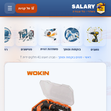
SALARY
☰
🛒 סל קניות
סאלרי · כלי עבודה
משחזות זווית
בוקסות ומוסך
פטישונים
נטענים
רתכות
ראשי
›
סטים בוקסות ומוסך
› מברג ראצט 41 חלקים ידית T