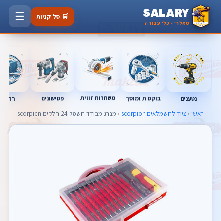
SALARY
☰
🛒 סל קניות
סאלרי · כלי עבודה
משחזות זווית
בוקסות ומוסך
פטישונים
נטענים
רתכות
ראשי
›
ציוד לחשמלאים scorpion
› מברג מבודד חשמל 24 חלקים scorpion