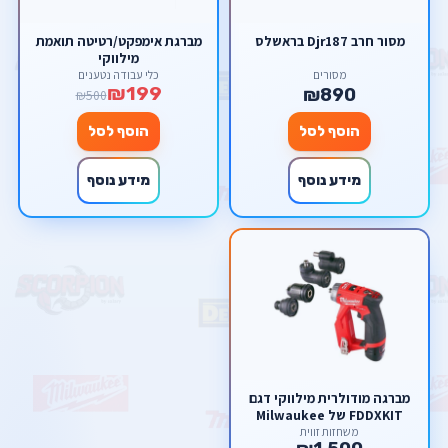
מסור חרב Djr187 בראשלס
מברגת אימפקט/רטיטה תואמת
מילווקי
מסורים
כלי עבודה נטענים
₪199
₪890
₪500
הוסף לסל
הוסף לסל
מידע נוסף
מידע נוסף
מברגה מודולרית מילווקי דגם
FDDXKIT של Milwaukee
משחזות זווית