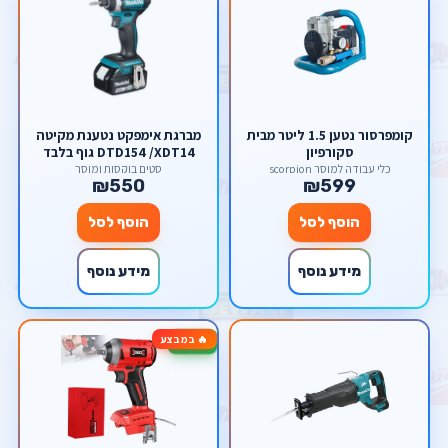
קומפרסור נטען 1.5 ליטר מבית
מברגת אימפקט נטענת מקיטה
סקורפיון
DTD154 /XDT14 גוף בלבד
כלי עבודה למוסך scorpion
סטים בוקסות ומוסך
₪550
₪599
הוסף לסל
הוסף לסל
מידע נוסף
מידע נוסף
🔥 במבצע
-60%