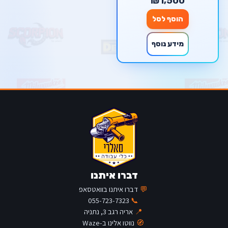
₪1,500
הוסף לסל
מידע נוסף
דברו איתנו
💬
דברו איתנו בוואטסאפ
055-723-7323
📞
📍
אריה רגב 3, נתניה
🧭
נווטו אלינו ב-Waze