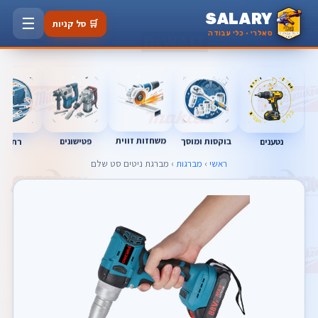
SALARY
☰
🛒 סל קניות
סאלרי · כלי עבודה
משחזות זווית
בוקסות ומוסך
פטישונים
נטענים
רתכות
ראשי
›
מברגות
› מברגת ניטים סט שלם