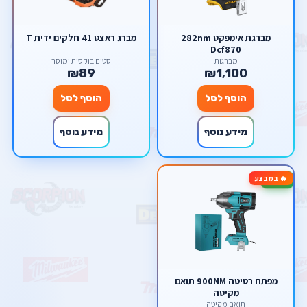
מברגת אימפקט 282nm
מברג ראצט 41 חלקים ידית T
Dcf870
מברגות
סטים בוקסות ומוסך
₪89
₪1,100
הוסף לסל
הוסף לסל
מידע נוסף
מידע נוסף
🔥 במבצע
-38%
מפתח רטיטה 900NM תואם
מקיטה
תואם מקיטה