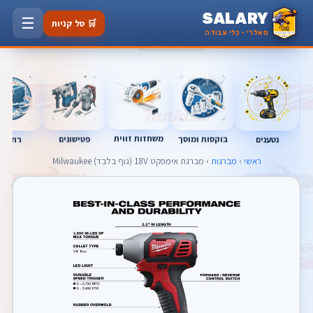
SALARY
☰
🛒 סל קניות
סאלרי · כלי עבודה
משחזות זווית
נטענים
רתכות
בוקסות ומוסך
פטישונים
ראשי
›
מברגות
› מברגת אימפקט 18V (גוף בלבד) Milwaukee