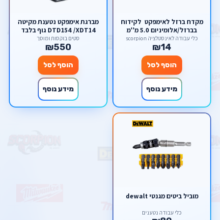
מקדח ברזל לאימפקט לקידוח
מברגת אימפקט נטענת מקיטה
בברזל/אלומיניום 5.0 מ''מ
DTD154 /XDT14 גוף בלבד
מבית welloo
כלי עבודה לאינסטלציה scorpion
סטים בוקסות ומוסך
₪550
₪14
הוסף לסל
הוסף לסל
מידע נוסף
מידע נוסף
מוביל ביטים מגנטי dewalt
כלי עבודה נטענים