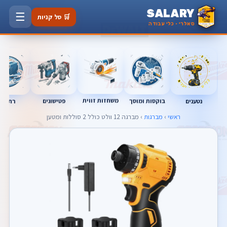
SALARY
☰
🛒 סל קניות
סאלרי · כלי עבודה
משחזות זווית
בוקסות ומוסך
פטישונים
נטענים
רתכות
ראשי
›
מברגות
› מברגה 12 וולט כולל 2 סוללות ומטען