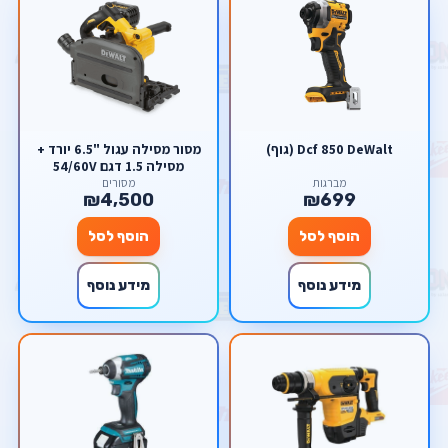
Dcf 850 DeWalt (גוף)
מסור מסילה עגול "6.5 יורד +
מסילה 1.5 דגם 54/60V
DeWalt FlexVolt DCS520
מברגות
מסורים
₪4,500
₪699
דיוולט
הוסף לסל
הוסף לסל
מידע נוסף
מידע נוסף