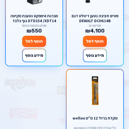
פטיש חציבה נטען דיוולט דגם
מברגת אימפקט נטענת מקיטה
DEWALT DCH614B
DTD154 /XDT14 גוף בלבד
פטישונים
סטים בוקסות ומוסך
₪550
₪4,100
הוסף לסל
הוסף לסל
מידע נוסף
מידע נוסף
מקדח ברזל 12 מ''מ welloo
כלי עבודה לאינסטלציה scorpion