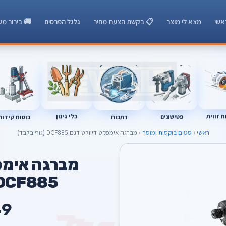
אשי
מצא לי מוצר
📋 בקשת הצעת מחיר
גלגל הפרסים
🚚 בירור מש
רתכות
כוסות קידוח
 זווית
כלי גינון
פטישונים
ראשי
›
סטים בוקסות ומוסך
› מברגה אימפקט דיוולט דגם DCF885 (גוף בלבד)
T
מברגה אימפק
DCF885 (גוף בלבד
49