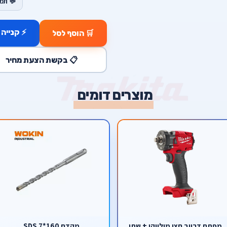
💬 תמ
⚡ קנייה 
🛒 הוסף לסל
📋 בקשת הצעת מחיר
מוצרים דומים
מפתח דרייב חצי מילווקי + שתי
מקדח SDS 7*160