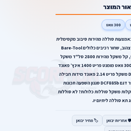
אור המוצר
300 וואט
 מופעל באמצעות סוללה מהירות סיבוב מקסימלית
2800 סל"ד מתח 20 וולט צבע צהוב, שחור רכיבים כלולים ‎Bare-Tool
מאפיין מיוחד אלחוטי, קומפקטי, קל משקל מהירות 2800 סל"ד משקל
פריט ‎2.1 פאונד הספק מקסימלי 300 וואט מומנט פריט ‎1400 אינץ’ פאונד
יצרן DeWalt מספר חלק DCF885 משקל פריט 2.14 פאונד מידות חבילה
8.35 × 6.26 × 3.62 אינץ’ מספר דגם DCF885b סגנון השפעה תכונות
קלות משקל סוללות כלולות? לא סוללות
 תא סוללה ליתיום יו.
️ אחריות יבואן
🏷️ מחיר יבואן