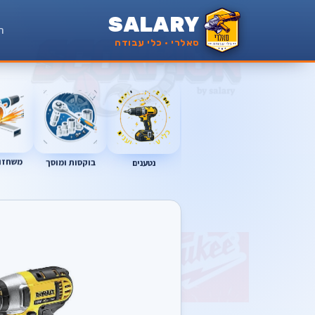
SALARY
ר
סאלרי · כלי עבודה
נטענים
משחזות
בוקסות ומוסך