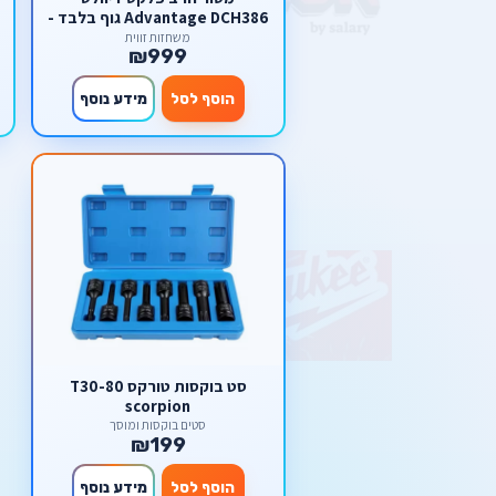
Advantage DCH386 גוף בלבד -
FLEX ADVANTAGE
משחזות זווית
₪999
הוסף לסל
מידע נוסף
סט בוקסות טורקס T30-80
scorpion
סטים בוקסות ומוסך
₪199
הוסף לסל
מידע נוסף