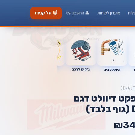
🛒 סל קניות
לוח
מועדון לקוחות
👤 החשבון שלי
כלי מוסך
ג'קים לרכב
אינסטלציה
מברגות
DEWAL
ט דיוולט דגם
)
₪3