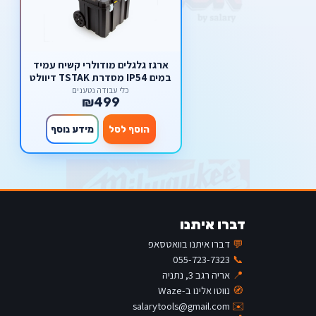
ארגז גלגלים מודולרי קשיח עמיד
במים IP54 מסדרת TSTAK דיוולט
DWST83347-1 DeWALT
כלי עבודה נטענים
₪499
הוסף לסל
מידע נוסף
דברו איתנו
💬
דברו איתנו בוואטסאפ
055-723-7323
📞
📍
אריה רגב 3, נתניה
🧭
נווטו אלינו ב-Waze
salarytools@gmail.com
✉️