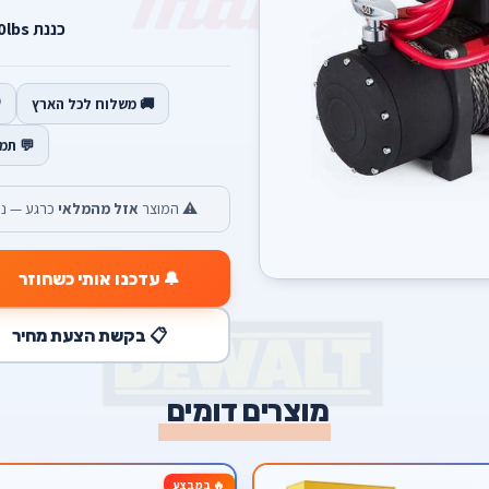
כננת 13500lbs + אביזרים.
🚚 משלוח לכל הארץ
💬 תמ
⚠️ המוצר
אזל מהמלאי
כרגע — נש
🔔 עדכנו אותי כשחוזר
📋 בקשת הצעת מחיר
מוצרים דומים
🔥 במבצע
-13%