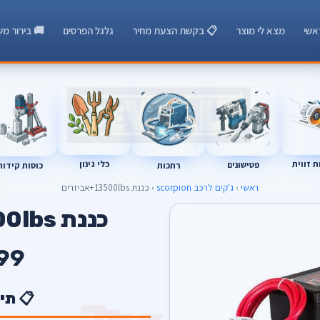
אשי
מצא לי מוצר
📋 בקשת הצעת מחיר
גלגל הפרסים
🚚 בירור מש
 זווית
כלי גינון
רתכות
כוסות קידוח
פטישונים
ראשי
›
ג'קים לרכב scorpion
› כננת 13500lbs+אביזרים
כננת 13500lbs+אביזרים
99
📋 תי