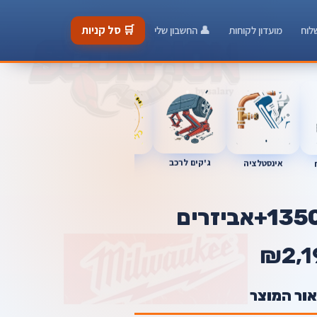
🛒 סל קניות
לוח
מועדון לקוחות
👤 החשבון שלי
ג'קים לרכב
כלי מוסך
אינסטלציה
מברגות
₪2,1
אור המוצר