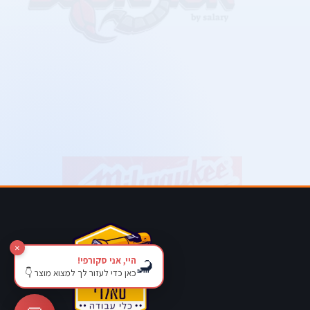
×
היי, אני סקורפי!
🦂
כאן כדי לעזור לך למצוא מוצר 👇