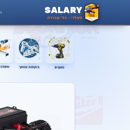
SALARY
ר
סאלרי · כלי עבודה
משחזות
נטענים
בוקסות ומוסך