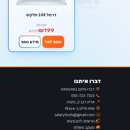
דרמל 108 חלקים
מברגות
₪199
₪299
הוסף לסל
מידע נוסף
דברו איתנו
💬
דברו איתנו בוואטסאפ
055-723-7323
📞
📍
אריה רגב 3, נתניה
🧭
נווטו אלינו ב-Waze
salarytools@gmail.com
✉️
📬
הרשמה למבצעים
🚚
מעקב משלוח