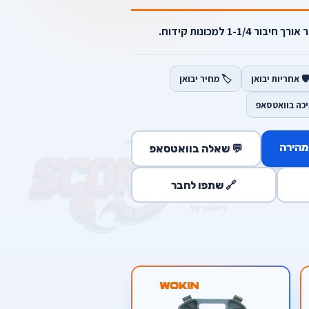
️ אחריות יבואן
🏷️ מחיר יבואן
יכה בוואטסאפ
מהירה
💬 שאלה בוואטסאפ
🔗 שתפו לחבר