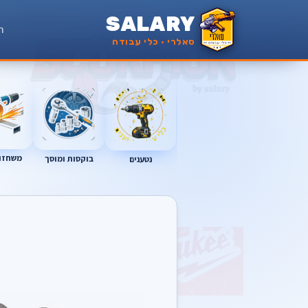
SALARY
ר
סאלרי · כלי עבודה
משחזות
נטענים
בוקסות ומוסך