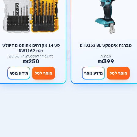
מברגת אימפקט DTD153 BL
סט 14 מקדחים מחוסמים דיוולט
דגם DW1162
מברגות
כלי עבודה לאינסטלציה scorpion
₪250
₪399
הוסף לסל
מידע נוסף
הוסף לסל
מידע נוסף