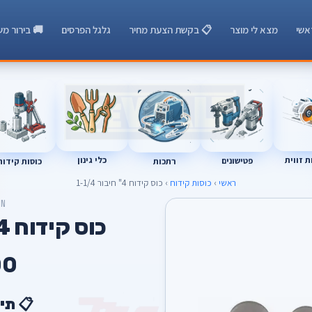
אשי
מצא לי מוצר
📋 בקשת הצעת מחיר
גלגל הפרסים
🚚 בירור מש
 זווית
כלי גינון
רתכות
כוסות קידוח
פטישונים
ראשי
›
כוסות קידוח
› כוס קידוח 4" חיבור 1-1/4
ON
כוס קידוח 4" חיבור 1-1/4
00
📋 תי