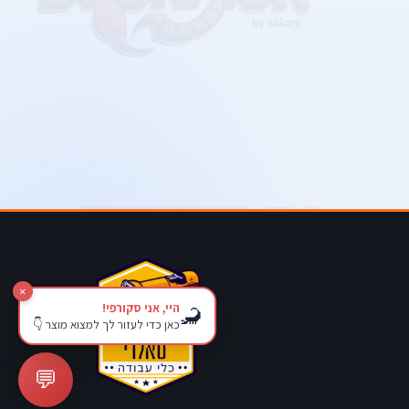
×
היי, אני סקורפי!
🦂
כאן כדי לעזור לך למצוא מוצר 👇
💬