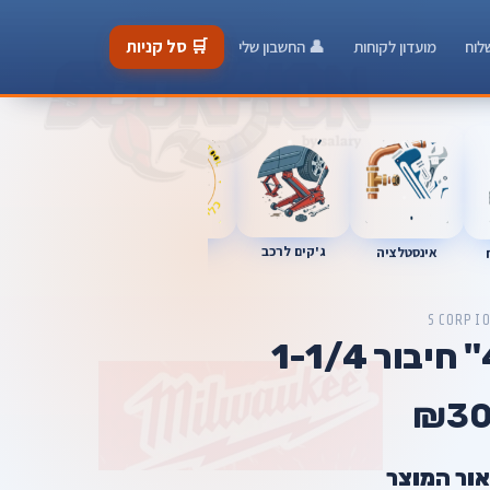
🛒 סל קניות
לוח
מועדון לקוחות
👤 החשבון שלי
ג'קים לרכב
כלי מוסך
אינסטלציה
מברגות
SCORPI
₪3
אור המוצר