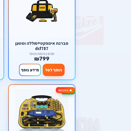
מברגת אימפקט+סוללה ומטען
dcf787
סטים בוקסות ומוסך
₪799
הוסף לסל
מידע נוסף
🔥 במבצע
-33%