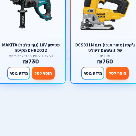
ג'קסו (מסור אנכי) דגם DCS331N
פטישון 18V (גוף בלבד) MAKITA
של DeWalt דיוולט
DHR202Z מקיטה
מסורים
כלי עבודה לאינסטלציה scorpion
₪730
₪750
הוסף לסל
מידע נוסף
הוסף לסל
מידע נוסף