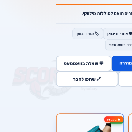
ים תואם לסוללות מילווקי.
️ אחריות יבואן
🏷️ מחיר יבואן
יכה בוואטסאפ
מהירה
💬 שאלה בוואטסאפ
🔗 שתפו לחבר
🔥 במבצע
-14%