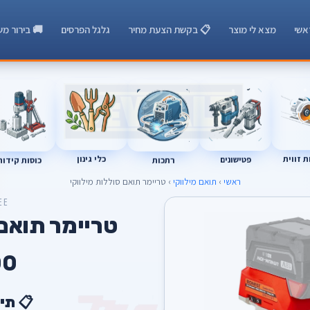
אשי
מצא לי מוצר
📋 בקשת הצעת מחיר
גלגל הפרסים
🚚 בירור מש
 זווית
כלי גינון
רתכות
כוסות קידוח
פטישונים
ראשי
›
תואם מילווקי
› טריימר תואם סוללות מילווקי
EE
טריימר תואם 
00
📋 תי