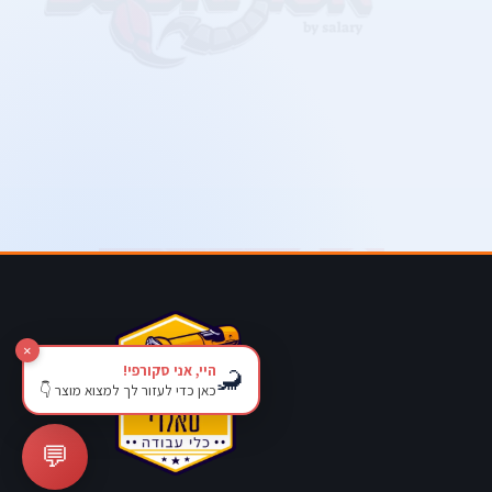
×
היי, אני סקורפי!
🦂
כאן כדי לעזור לך למצוא מוצר 👇
💬