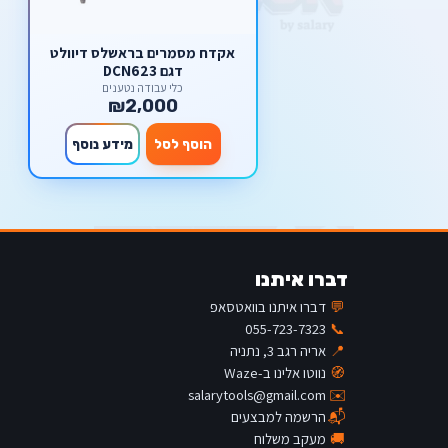
אקדח מסמרים בראשלס דיוולט
דגם DCN623
כלי עבודה נטענים
₪2,000
הוסף לסל
מידע נוסף
דברו איתנו
💬
דברו איתנו בוואטסאפ
055-723-7323
📞
📍
אריה רגב 3, נתניה
🧭
נווטו אלינו ב-Waze
salarytools@gmail.com
✉️
📬
הרשמה למבצעים
🚚
מעקב משלוח