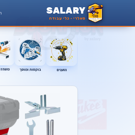
SALARY
ר
סאלרי · כלי עבודה
משחזות
נטענים
בוקסות ומוסך