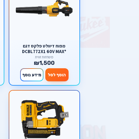
מפוח דיוולט פלקס דגם
DCBL772X1 60V MAX*
FLEXVOLT® Brushless
משחזות זווית
₪1,500
הוסף לסל
מידע נוסף