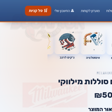
🛒 סל קניות
לוח
מועדון לקוחות
👤 החשבון שלי
ג'קים לרכב
כלי מוסך
אינסטלציה
מברגות
MILWAUK
סוללות מילווקי
₪5
אור המוצר