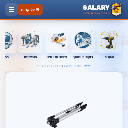
SALARY
☰
🛒 סל קניות
סאלרי · כלי עבודה
משחזות זווית
נטענים
רתכות
בוקסות ומוסך
פטישונים
ראשי
›
ריסוס וצבע
› חצובה לפלס לייזר