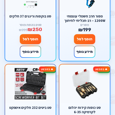
מסור חרב חשמלי עוצמתי
סט בוקסות ורינגים 37 חלקים
1200W – רב-תכליתי לחיתוך
עץ, מתכת ופלסטיק (עד 3000
מסורים
סטים בוקסות ומוסך
₪250
סל"ד) מבית סקורפיון
₪199
₪399
הוסף לסל
הוסף לסל
מידע נוסף
מידע נוסף
🔥 במבצע
🔥 במבצע
-60%
-78%
סט כוסות קידוח יהלום
סט ביטים 232 חלקים אימפקט
לקרמיקה 6-35