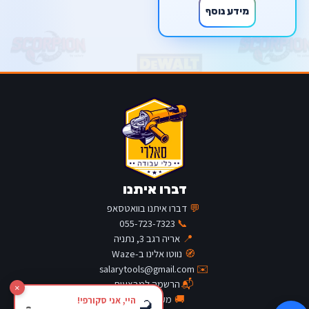
מידע נוסף
דברו איתנו
💬
דברו איתנו בוואטסאפ
055-723-7323
📞
📍
אריה רגב 3, נתניה
🧭
נווטו אלינו ב-Waze
salarytools@gmail.com
✉️
📬
הרשמה למבצעים
×
🚚
מעקב משלוח
היי, אני סקורפי!
🦂