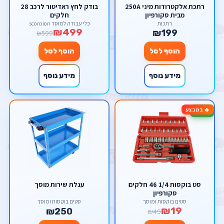
רתכת אלקטרודות מיני 250A
בודק לחץ ראדיטור לרכב 28
מבית סקורפיון
חלקים
רתכות
כלי עבודה למוסך scorpion
₪499
₪199
₪599
הוסף לסל
הוסף לסל
מידע נוסף
מידע נוסף
🔥 במבצע
-61%
סט בוקסות 1/4 46 חלקים
עגלת שירות מוסך
סקורפיון
סטים בוקסות ומוסך
סטים בוקסות ומוסך
₪19
₪250
₪49