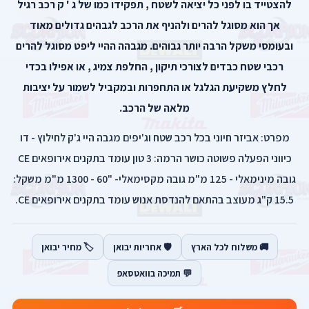
להצטייד בו לפני כל יציאה לשטח , תפקידו כמו של ג ' ק רכב רגיל
אך הוא מסוגל להרים ולהניף את הרכב לגבהים גדולים מאוד
ובעומסי משקל הרבה יותר גבוהים. מגבהה ההיי ליפט מסוגל להרים
רכבי שטח כבדים לצורכי תיקון , החלפת צמיג , או אפילו בכדי
לחלץ משקיעת הגלגל או התחפרות ובמקביל לשמור על יציבות
מלאה של הרכב.
מפרט: אביזר חיוני בכל רכב שטח וג'יפים מגבה היי ג'ק לחילוץ - דו
כיווני הפעלה פשוטה כושר הרמה: 3 טון עומד בתקנים אירופאים CE
גובה מינימאלי - 125 מ"מ גובה מקסימאלי- "60 - 1300 מ"מ משקל:
15.5 ק"ג מעוצב בהתאם להנדסת אנוש עומד בתקנים אירופאים CE.
🚚 משלוח לכל הארץ
🛡️ אחריות יבואן
🏷️ מחיר יבואן
💬 תמיכה בוואטסאפ