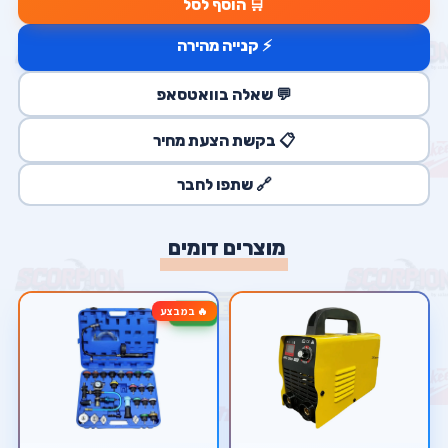
🛒 הוסף לסל
⚡ קנייה מהירה
💬 שאלה בוואטסאפ
📋 בקשת הצעת מחיר
🔗 שתפו לחבר
מוצרים דומים
🔥 במבצע
-17%