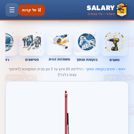
SALARY
☰
🛒 סל קניות
סאלרי · כלי עבודה
משחזות זווית
נטענים
רתכות
בוקסות ומוסך
פטישונים
ראשי
›
סטים בוקסות ומוסך
› הייליפט 60 אינץ עד 3 טון מבית scorpion (לאיסוף
עצמי בלבד!)