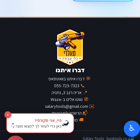
דברו איתנו
💬
דברו איתנו בוואטסאפ
055-723-7323
📞
📍
אריה רגב 3, נתניה
🧭
נווטו אלינו ב-Waze
salarytools@gmail.com
✉️
📬
הרשמה למבצעים
×
🚚
מעקב משלוח
היי, אני סקורפי!
🦂
כאן כדי לעזור לך למצוא מוצר 👇
♿
© Salary Tools · buytools.co.il