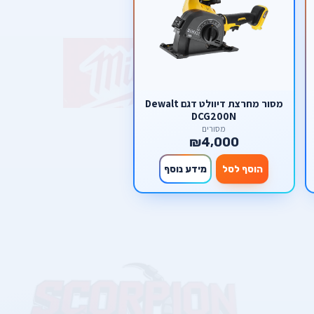
מסור ‏מחרצת דיוולט דגם Dewalt
DCG200N
מסורים
₪4,000
הוסף לסל
מידע נוסף