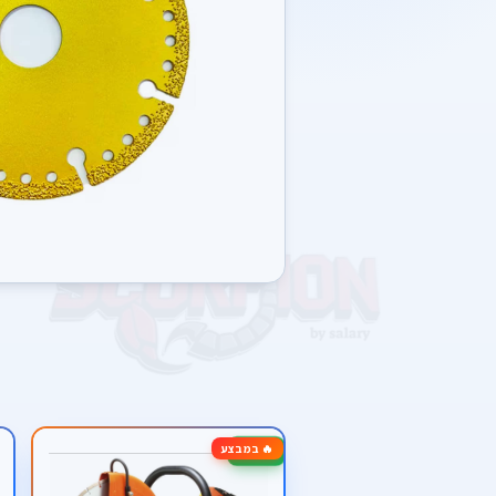
🔥 במבצע
-22%