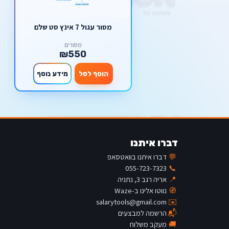
מסור עגול 7 אינץ סט שלם
מסורים
₪550
הוסף לסל
מידע נוסף
דברו איתנו
💬
דברו איתנו בוואטסאפ
055-723-7323
📞
📍
אריה רגב 3, נתניה
🧭
נווטו אלינו ב-Waze
salarytools@gmail.com
✉️
📬
הרשמה למבצעים
🚚
מעקב משלוח