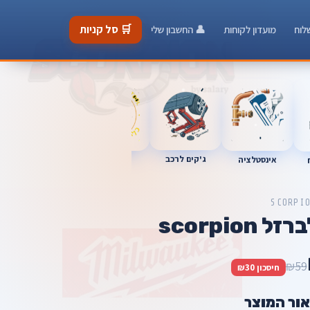
🛒 סל קניות
לוח
מועדון לקוחות
👤 החשבון שלי
ג'קים לרכב
כלי מוסך
אינסטלציה
מברגות
SCORPI
scorpio
₪59
חיסכון ₪30
אור המוצר