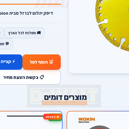
דיסק יהלום לברזל מבית scorpion עד 2000 חיתוכים בדיסק אחד.
🚚 משלוח לכל הארץ
💬 תמ
⚡ קנייה 
🛒 הוסף לסל
📋 בקשת הצעת מחיר
מוצרים דומים
🔥 במבצע
-13%