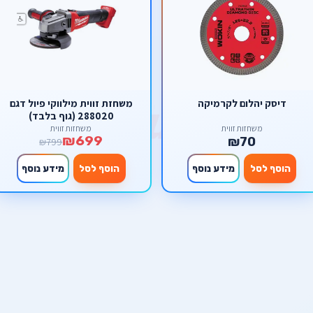
דיסק יהלום לקרמיקה
משחזת זווית מילווקי פיול דגם
288020 (גוף בלבד)
משחזות זווית
משחזות זווית
₪699
₪70
₪799
הוסף לסל
מידע נוסף
הוסף לסל
מידע נוסף