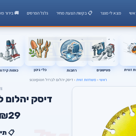
אשי
מצא לי מוצר
📋 בקשת הצעת מחיר
גלגל הפרסים
🚚 בירור מש
 זווית
כלי גינון
רתכות
כוסות קידוח
פטישונים
ראשי
›
משחזות זווית
› דיסק יהלום לברזל scorpion
ON
דיסק יהלום לברזל n
₪29
📋 תי