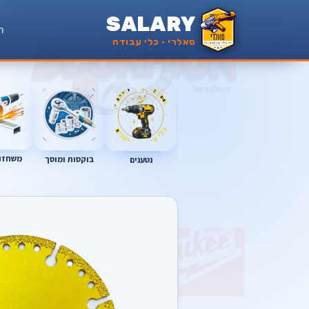
SALARY
ר
סאלרי · כלי עבודה
משחזות
נטענים
בוקסות ומוסך