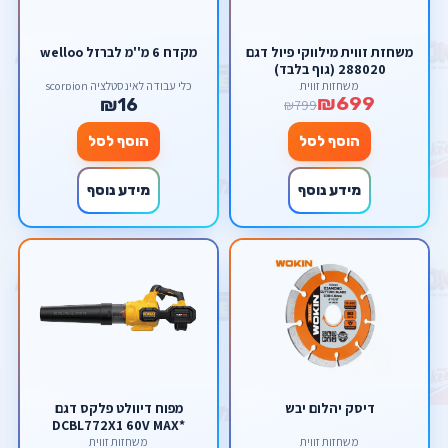
משחזת זווית מילווקי פיול דגם
מקדח 6 מ''מ לברזל welloo
288020 (גוף בלבד)
משחזות זווית
כלי עבודה לאינסטלציה scorpion
₪699
₪16
₪799
הוסף לסל
הוסף לסל
מידע נוסף
מידע נוסף
דיסק יהלום יבש
מפוח דיוולט פלקס דגם
DCBL772X1 60V MAX*
FLEXVOLT® Brushless
משחזות זווית
משחזות זווית