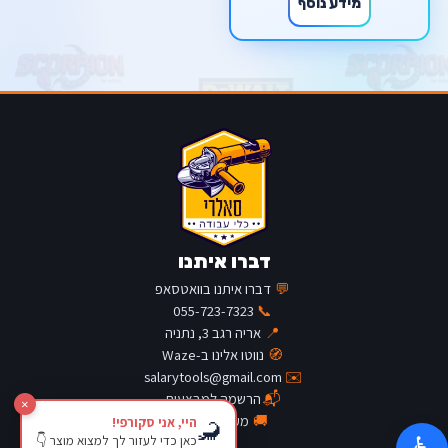
מידע נוסף
דברו איתנו
💬
דברו איתנו בוואטסאפ
055-723-7323
📞
📍
אריה רגב 3, נתניה
🧭
נווטו אלינו ב-Waze
salarytools@gmail.com
✉️
📬
הרשמה למבצעים
×
🚚
מעקב משלוח
היי, אני סקורפי!
🦂
כאן כדי לעזור לך למצוא מוצר 👇
♿