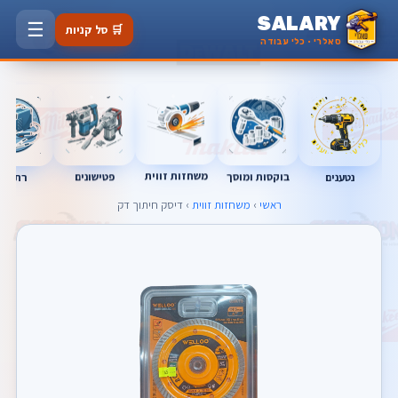
SALARY
☰
🛒 סל קניות
סאלרי · כלי עבודה
משחזות זווית
בוקסות ומוסך
פטישונים
נטענים
רתכות
ראשי
›
משחזות זווית
› דיסק חיתוך דק