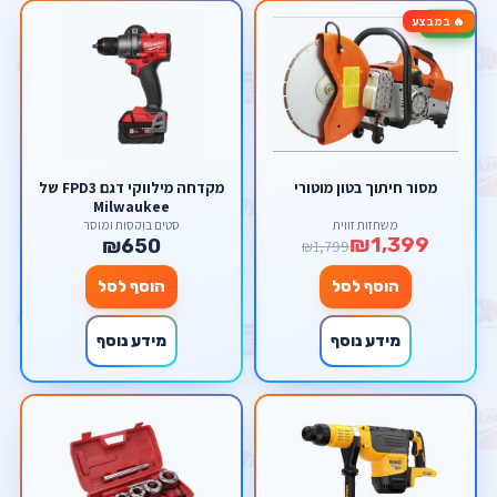
🔥 במבצע
-22%
מסור חיתוך בטון מוטורי
מקדחה מילווקי דגם FPD3 של
Milwaukee
משחזות זווית
סטים בוקסות ומוסך
₪1,399
₪650
₪1,799
הוסף לסל
הוסף לסל
מידע נוסף
מידע נוסף