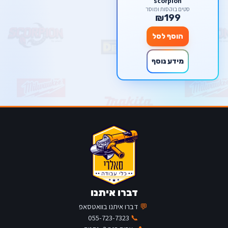
scorpion
סטים בוקסות ומוסך
₪199
הוסף לסל
מידע נוסף
דברו איתנו
💬
דברו איתנו בוואטסאפ
055-723-7323
📞