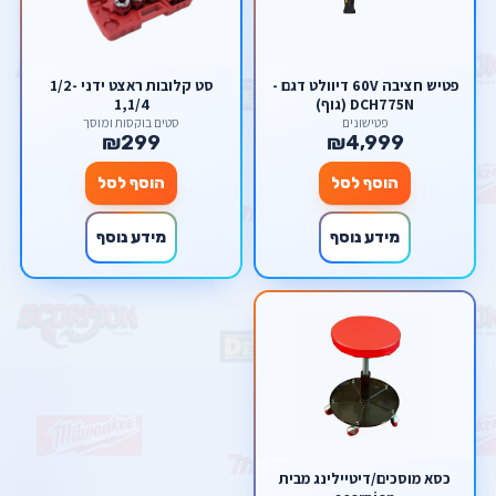
פטיש חציבה 60V דיוולט דגם -
סט קלובות ראצט ידני 1/2-
DCH775N (גוף)
1,1/4
פטישונים
סטים בוקסות ומוסך
₪299
₪4,999
הוסף לסל
הוסף לסל
מידע נוסף
מידע נוסף
כסא מוסכים/דיטיילינג מבית