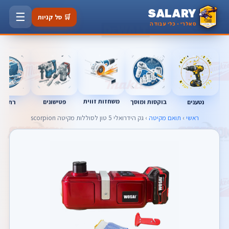
SALARY
☰
🛒 סל קניות
סאלרי · כלי עבודה
משחזות זווית
בוקסות ומוסך
פטישונים
נטענים
רתכות
ראשי
›
תואם מקיטה
› גק הידרואלי 5 טון לסוללות מקיטה scorpion