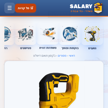
SALARY
☰
🛒 סל קניות
סאלרי · כלי עבודה
משחזות זווית
בוקסות ומוסך
פטישונים
נטענים
רתכות
ראשי
›
מסורים
› ג'קסון תואם דיוולט