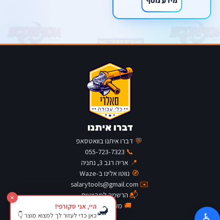
מידע נוסף
דברו איתנו
💬
דברו איתנו בוואטסאפ
055-723-7323
📞
📍
אריה רגב 3, נתניה
🧭
נווטו אלינו ב-Waze
salarytools@gmail.com
✉️
📬
הרשמה למבצעים
×
🚚
מעקב משלוח
היי, אני סקורפי!
🦂
כאן כדי לעזור לך למצוא מוצר 👇
♿