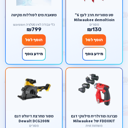
סט מסוריות חרב לעץ 6"
משאבת מים לסוללות מקיטה
Milwaukee demoltioin
מסורים
כלי עבודה לאינסטלציה scorpion
₪799
₪130
הוסף לסל
הוסף לסל
מידע נוסף
מידע נוסף
מברגה מודולרית מילווקי דגם
מסור ‏מחרצת דיוולט דגם
FDDXKIT של Milwaukee
Dewalt DCG200N
משחזות זווית
מסורים