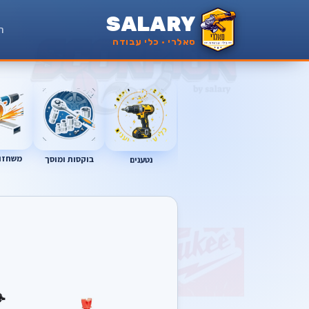
SALARY
ר
סאלרי · כלי עבודה
משחזות
נטענים
בוקסות ומוסך