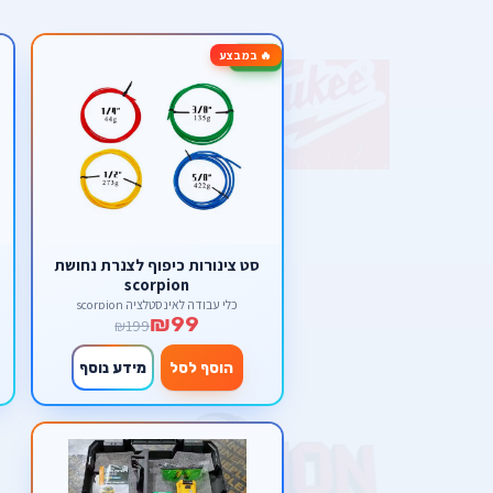
🔥 במבצע
-50%
סט צינורות כיפוף לצנרת נחושת
scorpion
כלי עבודה לאינסטלציה scorpion
₪99
₪199
הוסף לסל
מידע נוסף