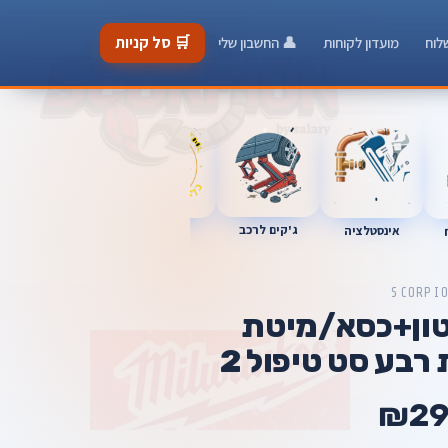
🛒 סל קניות
לוח
מועדון לקוחות
👤 החשבון שלי
ג'קים לרכב
כלי מוסך
אינסטלציה
מברגות
SCORPI
וקים עד 3 טון+כסא/מיטת
בע סט טיפול 2
₪29