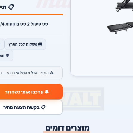
📋 תי
סט טיפול 2 סט בוקסות 1/4 כסא/מיטת מוסך בוקים עד 3 טון.
🚚 משלוח לכל הארץ
💬 תמ
⚠️ המוצר
אזל מהמלאי
כרגע — נש
🔔 עדכנו אותי כשחוזר
📋 בקשת הצעת מחיר
מוצרים דומים