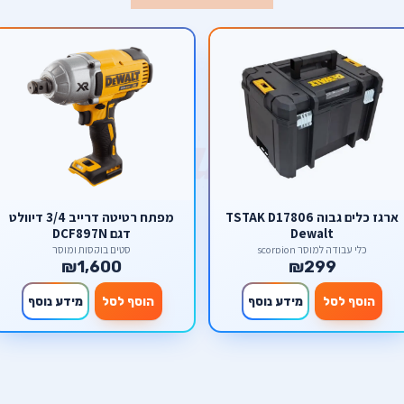
ארגז כלים גבוה TSTAK D17806
מפתח רטיטה דרייב 3/4 דיוולט
Dewalt
דגם DCF897N
כלי עבודה למוסך scorpion
סטים בוקסות ומוסך
₪1,600
₪299
הוסף לסל
מידע נוסף
הוסף לסל
מידע נוסף