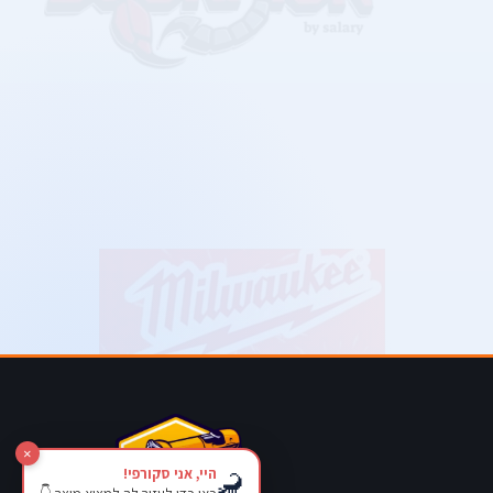
×
היי, אני סקורפי!
🦂