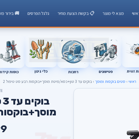
אשי
מצא לי מוצר
📋 בקשת הצעת מחיר
גלגל הפרסים
🚚 בירור מש
 זווית
כלי גינון
רתכות
כוסות קידוח
פטישונים
ראשי
›
סטים בוקסות ומוסך
› בוקים עד 3 טון+כסא/מיטת מוסך+בוקסות רבע סט טיפול 2
ON
ב
מוסך+בוקסות ר
9