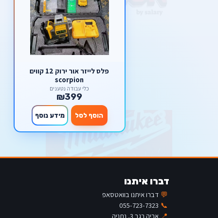
פלס לייזר אור ירוק 12 קווים
scorpion
כלי עבודה נטענים
₪399
הוסף לסל
מידע נוסף
דברו איתנו
💬
דברו איתנו בוואטסאפ
055-723-7323
📞
📍
אריה רגב 3, נתניה