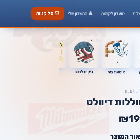
🛒 סל קניות
לוח
מועדון לקוחות
👤 החשבון שלי
ג'קים לרכב
כלי מוסך
אינסטלציה
מברגות
DEWAL
ללות דיוולט
₪19
אור המוצר