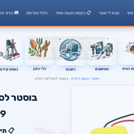
אשי
מצא לי מוצר
📋 בקשת הצעת מחיר
גלגל הפרסים
🚚 בירור מש
 זווית
כלי גינון
רתכות
כוסות קידוח
פטישונים
ראשי
›
תואם דיוולט
› בוסטר לסוללות דיוולט
T
בוסטר לסו
9
📋 תי