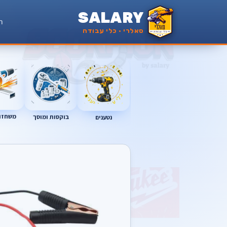
SALARY
ר
סאלרי · כלי עבודה
משחזות
נטענים
בוקסות ומוסך