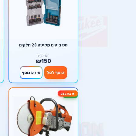
סט ביטים מקיטה 28 חלקים
מברגות
₪150
הוסף לסל
מידע נוסף
🔥 במבצע
-22%