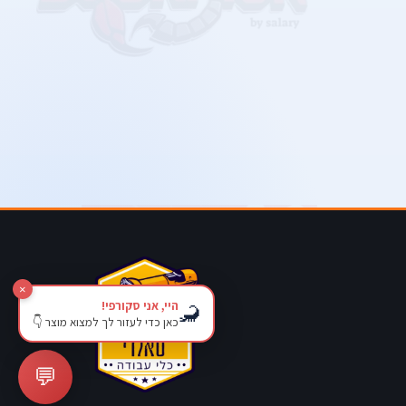
×
היי, אני סקורפי!
🦂
כאן כדי לעזור לך למצוא מוצר 👇
💬