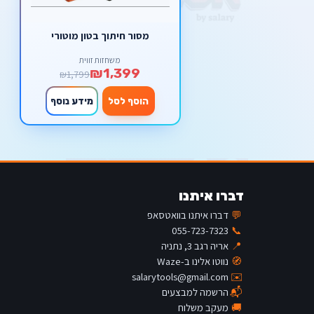
מסור חיתוך בטון מוטורי
משחזות זווית
₪1,399
₪1,799
הוסף לסל
מידע נוסף
דברו איתנו
💬
דברו איתנו בוואטסאפ
055-723-7323
📞
📍
אריה רגב 3, נתניה
🧭
נווטו אלינו ב-Waze
salarytools@gmail.com
✉️
📬
הרשמה למבצעים
🚚
מעקב משלוח