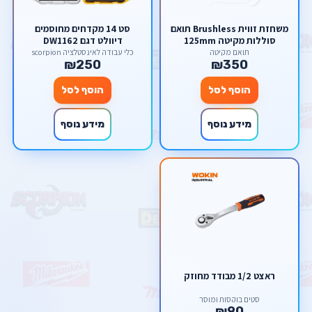
משחזת זווית Brushless תואם
סט 14 מקדחים מחוסמים
סוללות מקיטה 125mm
דיוולט דגם DW1162
תואם מקיטה
כלי עבודה לאינסטלציה scorpion
₪250
₪350
הוסף לסל
הוסף לסל
מידע נוסף
מידע נוסף
ראצט 1/2 מבודד מחוזק
סטים בוקסות ומוסך
₪90