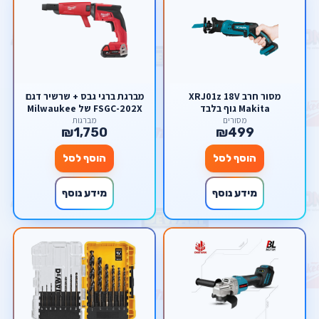
מסור חרב XRJ01z 18V
מברגת ברגי גבס + שרשיר דגם
Makita גוף בלבד
FSGC-202X של Milwaukee
מילווקי
מסורים
מברגות
₪1,750
₪499
הוסף לסל
הוסף לסל
מידע נוסף
מידע נוסף