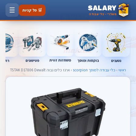
SALARY
☰
🛒 סל קניות
סאלרי · כלי עבודה
משחזות זווית
נטענים
רתכות
בוקסות ומוסך
פטישונים
ראשי
›
כלי עבודה למוסך scorpion
› ארגז כלים גבוה TSTAK D17806 Dewalt