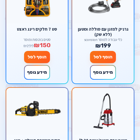
גרניק למזגן עם סוללה ומטען
סט 7 חלקים רינג ראצט
(ללא שק)
כלי עבודה למוסך scorpion
סטים בוקסות ומוסך
₪150
₪199
₪299
הוסף לסל
הוסף לסל
מידע נוסף
מידע נוסף