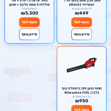
שואב אבק שואב/נושף 30 ל'
מסור שרשרת דיוולט + שני
תעשייתי KRAUSS
סוללות 9 אמפר פלקס + מטען
כלי עבודה נטענים
משחזות זווית
₪3,300
₪449
הוסף לסל
הוסף לסל
מידע נוסף
מידע נוסף
מפוח נטען 18V בראשלס (גוף
בלבד) Milwaukee FUEL
כלי גינון ומסורים
₪950
הוסף לסל