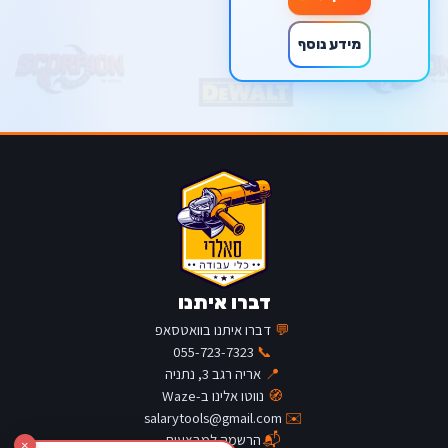
מידע נוסף
דברו איתנו
💬
דברו איתנו בוואטסאפ
055-723-7323
📞
📍
אריה רגב 3, נתניה
🧭
נווטו אלינו ב-Waze
salarytools@gmail.com
✉️
📬
הרשמה למבצעים
×