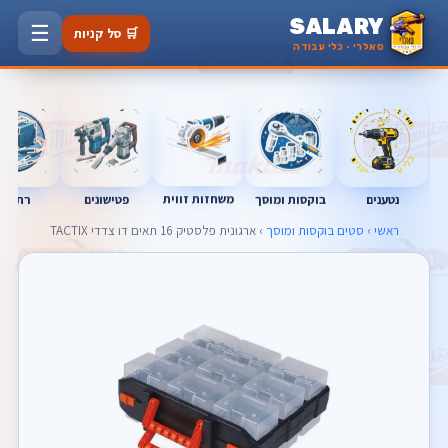
SALARY
☰
🛒 סל קניות
סאלרי · כלי עבודה
נטענים
רתכות
משחזות זווית
בוקסות ומוסך
פטישונים
ראשי
›
סטים בוקסות ומוסך
› ארגונית פלסטיק 16 תאים דו צדדי TACTIX