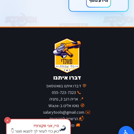
מידע נוסף
דברו איתנו
💬
דברו איתנו בוואטסאפ
055-723-7323
📞
📍
אריה רגב 3, נתניה
🧭
נווטו אלינו ב-Waze
salarytools@gmail.com
✉️
📬
הרשמה למבצעים
×
🚚
מעקב משלוח
היי, אני סקורפי!
🦂
כאן כדי לעזור לך למצוא מוצר 👇
♿