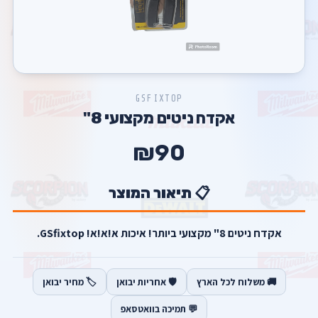
GSFIXTOP
אקדח ניטים מקצועי 8"
₪90
📋 תיאור המוצר
אקדח ניטים 8" מקצועי ביותר! איכות א!א!א! GSfixtop.
🚚 משלוח לכל הארץ
🛡️ אחריות יבואן
🏷️ מחיר יבואן
💬 תמיכה בוואטסאפ