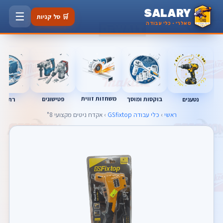
SALARY
☰
🛒 סל קניות
סאלרי · כלי עבודה
משחזות זווית
בוקסות ומוסך
פטישונים
נטענים
רתכות
ראשי
›
כלי עבודה GSfixtop
› אקדח ניטים מקצועי 8"