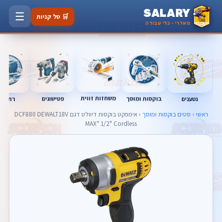
SALARY
☰
🛒 סל קניות
סאלרי · כלי עבודה
משחזות זווית
בוקסות ומוסך
פטישונים
נטענים
רתכות
ראשי
›
סטים בוקסות ומוסך
› אימפקט בוקסות דיוולט דגם DCF880 DEWALT18V
MAX* 1/2" Cordless