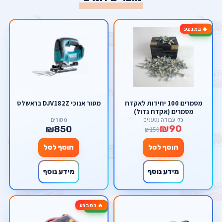
🔥 במבצע
-40%
מסמרים 100 יחידות לאקדח
מסור אנוכי DJV182Z בראשלס
מסמרים (אקדח גדול)
כלי עבודה נטענים
מסורים
₪90
₪850
₪150
הוסף לסל
הוסף לסל
מידע נוסף
מידע נוסף
🔥 במבצע
-34%