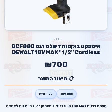
DEWALT
אימפקט בוקסות דיוולט דגם DCF880
DEWALT18V MAX* 1/2" Cordless
₪700
📋 תיאור המוצר
880 18V
1.27 ס"מ
מפתח ברגים DCF880 18V MAX* ליתיום יון 1.27 ס"מ נוח לאחיזה.