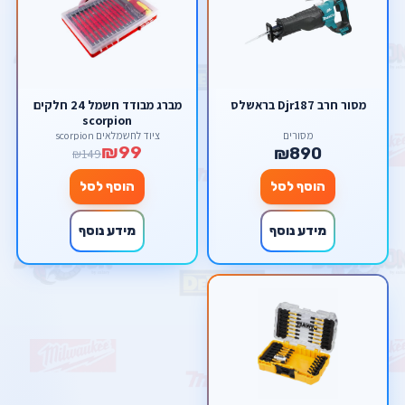
מסור חרב Djr187 בראשלס
מברג מבודד חשמל 24 חלקים
scorpion
מסורים
ציוד לחשמלאים scorpion
₪99
₪890
₪149
הוסף לסל
הוסף לסל
מידע נוסף
מידע נוסף