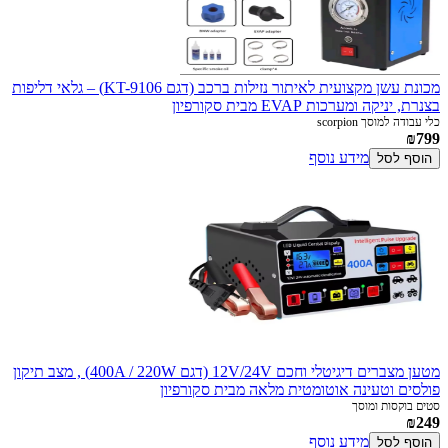
מכונת עשן מקצועית לאיתור נזילות ברכב (דגם KT-9106) – גלאי דליפות
בצנרת, יניקה ומערכות EVAP מבית סקורפיון
כלי עבודה למוסך scorpion
₪799
מידע נוסף
הוסף לסל
מטען מצברים דיגיטלי וחכם 12V/24V (דגם 400A / 220W) , מצב תיקון
פולסים וטעינה אוטומטית מלאה מבית סקורפיון
סטים בוקסות ומוסך
₪249
מידע נוסף
הוסף לסל