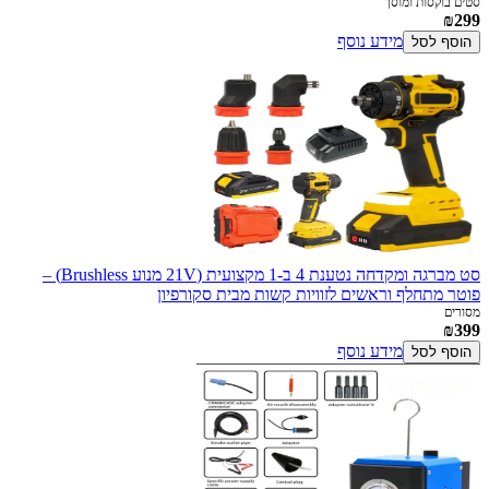
סטים בוקסות ומוסך
₪299
מידע נוסף
הוסף לסל
סט מברגה ומקדחה נטענת 4 ב-1 מקצועית (21V מנוע Brushless) –
פוטר מתחלף וראשים לזוויות קשות מבית סקורפיון
מסורים
₪399
מידע נוסף
הוסף לסל