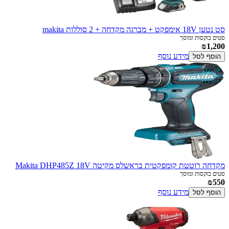
סט נטען 18V אימפקט + מברגה מקדחה + 2 סוללות makita
סטים בוקסות ומוסך
₪1,200
מידע נוסף
הוסף לסל
מקדחה רוטטת קומפקטית בראשלס מקיטה Makita DHP485Z 18V
סטים בוקסות ומוסך
₪550
מידע נוסף
הוסף לסל