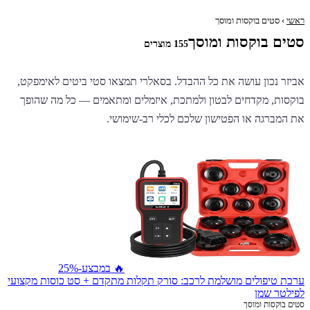
ראשי
› סטים בוקסות ומוסך
סטים בוקסות ומוסך
155 מוצרים
אביזר נכון עושה את כל ההבדל. בסאלרי תמצאו סטי ביטים לאימפקט,
בוקסות, מקדחים לבטון ולמתכת, איזמלים ומתאמים — כל מה שהופך
את המברגה או הפטישון שלכם לכלי רב-שימושי.
🔥 במבצע
-25%
ערכת טיפולים מושלמת לרכב: סורק תקלות מתקדם + סט כוסות מקצועי
לפילטר שמן
סטים בוקסות ומוסך