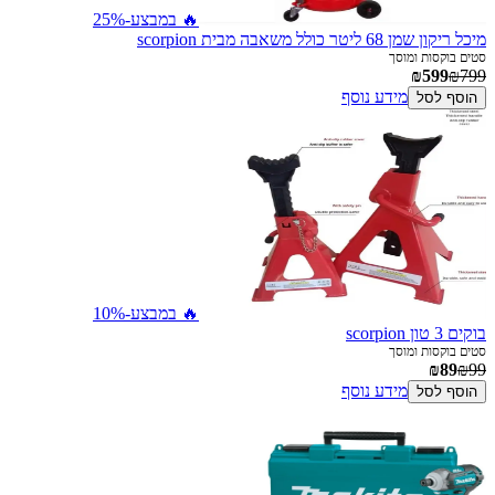
🔥 במבצע
-25%
מיכל ריקון שמן 68 ליטר כולל משאבה מבית scorpion
סטים בוקסות ומוסך
₪599
₪799
מידע נוסף
הוסף לסל
🔥 במבצע
-10%
בוקים 3 טון scorpion
סטים בוקסות ומוסך
₪89
₪99
מידע נוסף
הוסף לסל