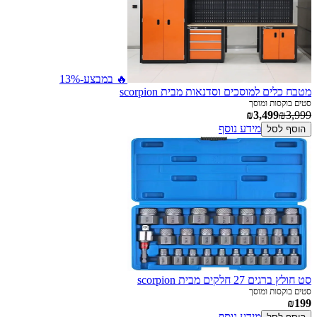
🔥 במבצע
-13%
מטבח כלים למוסכים וסדנאות מבית scorpion
סטים בוקסות ומוסך
₪3,499
₪3,999
מידע נוסף
הוסף לסל
סט חולץ ברגים 27 חלקים מבית scorpion
סטים בוקסות ומוסך
₪199
מידע נוסף