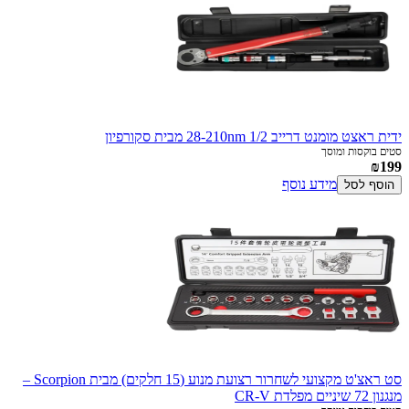
ידית ראצט מומנט דרייב 1/2 28-210nm מבית סקורפיון
סטים בוקסות ומוסך
₪199
מידע נוסף
הוסף לסל
סט ראצ'ט מקצועי לשחרור רצועת מנוע (15 חלקים) מבית Scorpion –
מנגנון 72 שיניים מפלדת CR-V