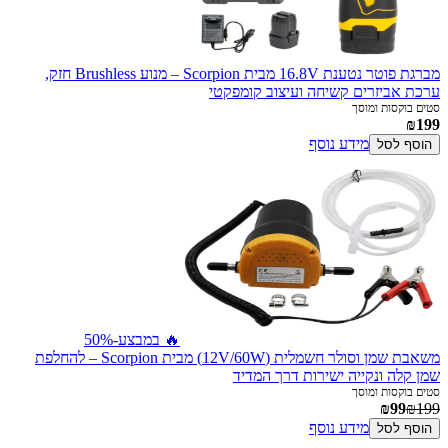
מברגת פוטר נטענת 16.8V מבית Scorpion – מנוע Brushless חזק,
ערכת אביזרים קשיחה ועיצוב קומפקטי
סטים בוקסות ומוסך
₪199
מידע נוסף
הוסף לסל
🔥 במבצע
-50%
משאבת שמן וסולר חשמלית (12V/60W) מבית Scorpion – להחלפת
שמן קלה ונקייה ישירות דרך המדיד
סטים בוקסות ומוסך
₪99
₪199
מידע נוסף
הוסף לסל