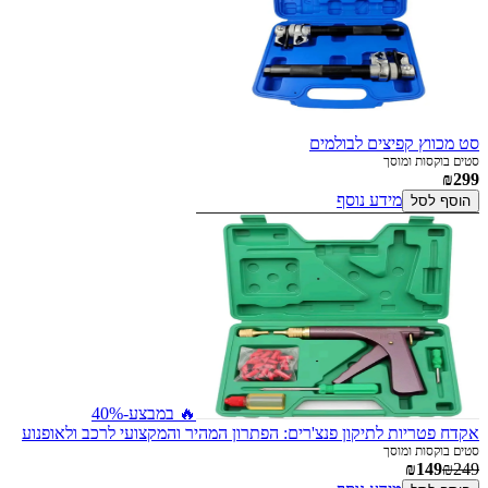
סט מכווץ קפיצים לבולמים
סטים בוקסות ומוסך
₪299
מידע נוסף
הוסף לסל
🔥 במבצע
-40%
אקדח פטריות לתיקון פנצ'רים: הפתרון המהיר והמקצועי לרכב ולאופנוע
סטים בוקסות ומוסך
₪149
₪249