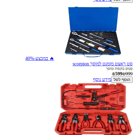
🔥 במבצע
-40%
סט ראצט מומנט למוסך scorpion
סטים בוקסות ומוסך
₪599
₪999
מידע נוסף
הוסף לסל