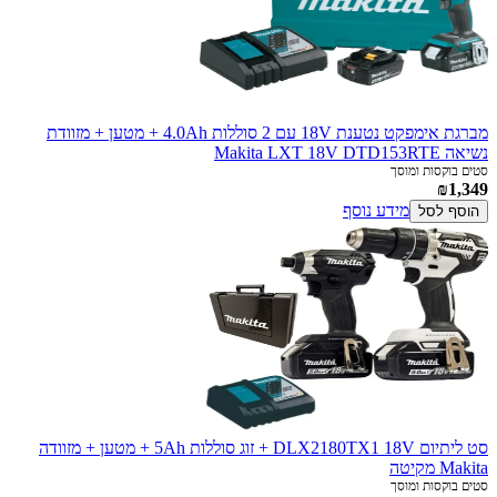
מברגת אימפקט נטענת 18V עם 2 סוללות 4.0Ah + מטען + מזוודת
נשיאה Makita LXT 18V DTD153RTE
סטים בוקסות ומוסך
₪1,349
מידע נוסף
הוסף לסל
סט ליתיום DLX2180TX1 18V + זוג סוללות 5Ah + מטען + מזוודה
Makita מקיטה
סטים בוקסות ומוסך