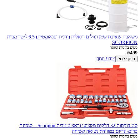
משאבת שאיבת שמן ונוזלים דואלית (ידנית ופנאומטית) 6.5 ליטר מבית
SCORPION
סטים בוקסות ומוסך
₪499
מידע נוסף
הוסף לסל
סט בוקסות 32 חלקים מקצועי וראצ'ט מבית Scorpion – סגסוגת
כרום-ונדיום במזוודת נשיאה קשיחה
סטים בוקסות ומוסך