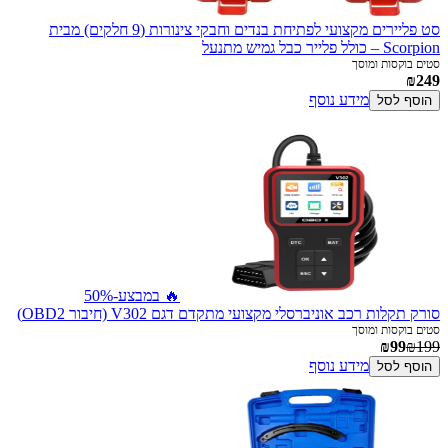
סט פליירים מקצועי לפתיחת בנדים וחבקי צינורות (9 חלקים) מבית
Scorpion – כולל פלייר כבל גמיש מתנעל
סטים בוקסות ומוסך
₪249
מידע נוסף
הוסף לסל
🔥 במבצע
-50%
סורק תקלות רכב אוניברסלי מקצועי מתקדם דגם V302 (חיבור OBD2)
סטים בוקסות ומוסך
₪99
₪199
מידע נוסף
הוסף לסל