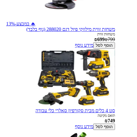
🔥 במבצע
-13%
משחזת זווית מילווקי פיול דגם 288020 (גוף בלבד)
משחזות זווית
₪699
₪799
מידע נוסף
הוסף לסל
סט 4 כלים מבית סקורפיון סאלרי כלי עבודה
תואם מקיטה
₪749
מידע נוסף
הוסף לסל