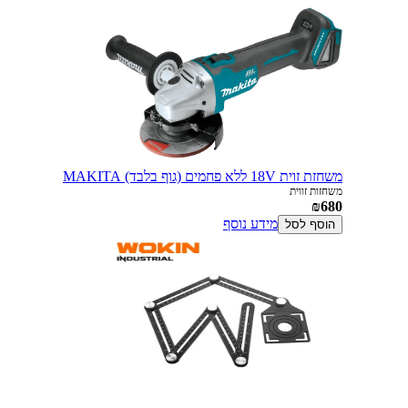
משחזת זוית 18V ללא פחמים (גוף בלבד) MAKITA
משחזות זווית
₪680
מידע נוסף
הוסף לסל