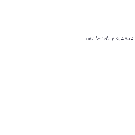
משחזת זווית היא כלי רב-תכליתי לחיתוך מתכת, השחזת ריתוכים וליטוש. בסאלרי תמצאו משחזות נטענות בקטרים 4 ו-4.5 אינץ, לצד מלטשות