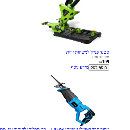
סטנד פנדל למשחזת זווית
משחזות זווית
₪199
מידע נוסף
הוסף לסל
מסור חרב חשמלי עוצמתי 1200W – רב-תכליתי לחיתוך עץ, מתכת ופלסטיק (עד 3000 סל"ד) מבית סקורפיון