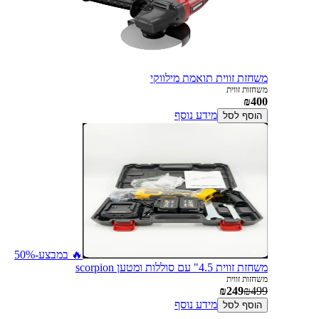
משחזת זווית תואמת מילווקי
משחזות זווית
₪400
מידע נוסף
הוסף לסל
🔥 במבצע
-50%
משחזת זווית 4.5" עם סוללות ומטען scorpion
משחזות זווית
₪249
₪499
מידע נוסף
הוסף לסל