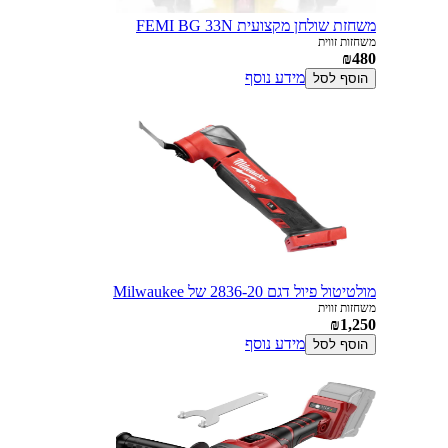
משחזת שולחן מקצועית FEMI BG 33N
משחזות זווית
₪480
מידע נוסף
הוסף לסל
מולטיטול פיול דגם 2836-20 של Milwaukee
משחזות זווית
₪1,250
מידע נוסף
הוסף לסל