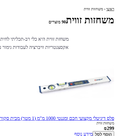
ראשי
› משחזות זווית
משחזות זווית
90 מוצרים
אקסצנטריות וויברציה לעבודות גימור ע
פלס דיגיטלי מקצועי חכם ומגנטי 1000 מ"מ (1 מטר) מבית סקורפיון עם צג LCD מואר
משחזות זווית
₪299
מידע נוסף
הוסף לסל