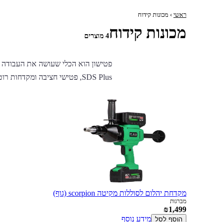
ראשי
› מכונות קידוח
מכונות קידוח
4 מוצרים
פטישון הוא הכלי שעושה את העבודה ה
SDS Plus, פטישי חציבה ומקדחות רוטטות, עם עוצמת הלימה המתאימה לכל משימה.
מקדחת יהלום לסוללות מקיטה scorpion (גוף)
מברגות
₪1,499
מידע נוסף
הוסף לסל