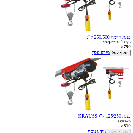
כננת הרמה 250/500 ק''ג
ג'קים לרכב scorpion
₪750
מידע נוסף
הוסף לסל
כננת 125/250 ק''ג KRAUSS
משחזות זווית
₪510
מידע נוסף
אזל מהמלאי