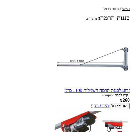
ראשי
› כננות הרמה
כננות הרמה
3 מוצרים
זרוע לכננת הרמה חשמלית 1100 מ''מ
ג'קים לרכב scorpion
₪260
מידע נוסף
הוסף לסל