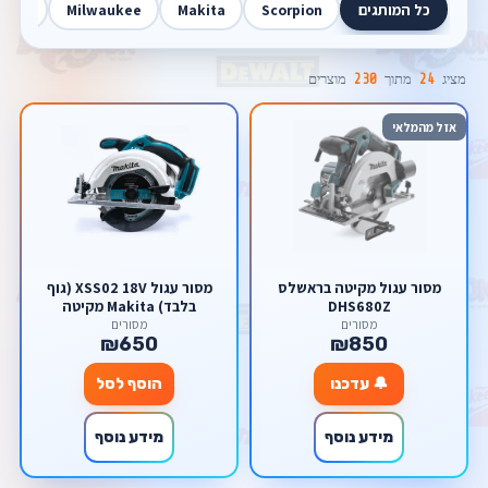
כל המותגים
Scorpion
Makita
Milwaukee
Walt
מציג
24
מתוך
230
מוצרים
אזל מהמלאי
מסור עגול מקיטה בראשלס
מסור עגול XSS02 18V (גוף
DHS680Z
בלבד) Makita מקיטה
מסורים
מסורים
₪650
₪850
🔔 עדכנו
הוסף לסל
מידע נוסף
מידע נוסף