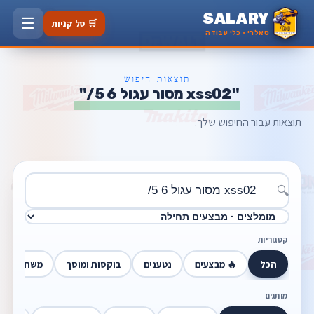
SALARY
☰
🛒 סל קניות
סאלרי · כלי עבודה
תוצאות חיפוש
"xss02 מסור עגול 6 5/"
תוצאות עבור החיפוש שלך.
🔍
קטגוריות
הכל
🔥 מבצעים
נטענים
בוקסות ומוסך
משחזות זוו
מותגים