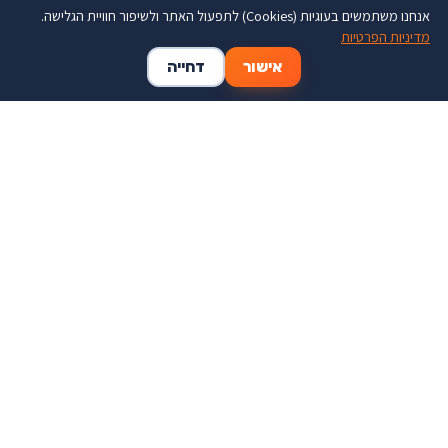
אנחנו משתמשים בעוגיות (Cookies) לתפעול האתר ולשיפור חוויית הגלישה.
מדיניות הפרטיות
🛒
👤
🏠
מסור עץ 165 מ''מ vise-grip
מסור חרב (גוף בלבד)
אישור
דחייה
milwaukee 2625-20
דף הבית
החשבון שלי
סל קניות
מסורים
מסורים
₪850
₪70
הוסף לסל
הוסף לסל
מידע נוסף
מידע נוסף
אזל מהמלאי
מסור עגול נטען מקיטה "7 1/4
מסור חרב פלקס דיוולט
18VX2 (גוף בלבד) Makita
Advantage DCH386 גוף