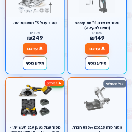
מסור שרשרת 6" scorpion
מסור עגול 5" תואם מקיטה
(תואם למקיטה)
מסורים
מסורים
₪249
₪149
🔔 עדכנו
🔔 עדכנו
מידע נוסף
מידע נוסף
🔥 במבצע
-17%
אזל מהמלאי
מסור סרט 115ממ 680w חברת
מסור עגול נטען 21V תעשייתי –