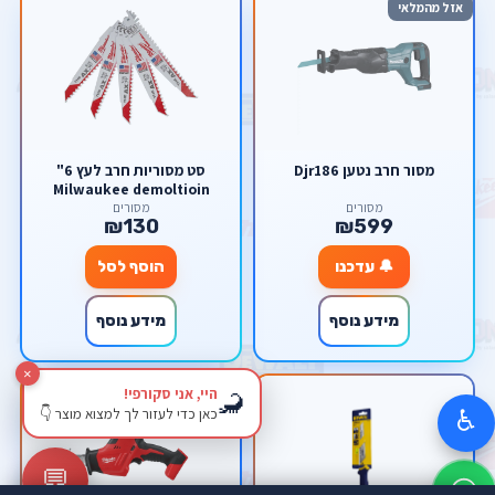
אזל מהמלאי
מסור חרב נטען Djr186
סט מסוריות חרב לעץ 6"
Milwaukee demoltioin
מסורים
מסורים
₪130
₪599
🔔 עדכנו
הוסף לסל
מידע נוסף
מידע נוסף
×
היי, אני סקורפי!
🦂
כאן כדי לעזור לך למצוא מוצר 👇
♿
💬