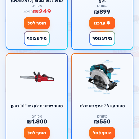
gpt
מנוע Brushless (ללא פחמים)
כולל ערכה מלאה במזוודה
מסורים
מסורים
₪249
קשיחה Scorpion
₪899
₪299
🔔 עדכנו
הוסף לסל
מידע נוסף
מידע נוסף
מסור עגול 7 אינץ סט שלם
מסור שרשרת לעצים "16 נטען
מסורים
מסורים
₪1,800
₪550
הוסף לסל
הוסף לסל