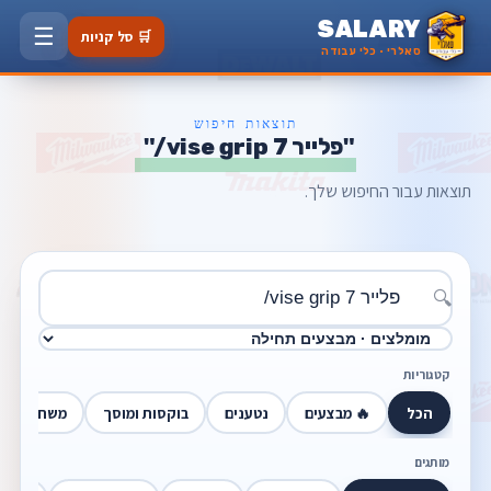
SALARY
☰
🛒 סל קניות
סאלרי · כלי עבודה
תוצאות חיפוש
"פלייר 7 vise grip/"
תוצאות עבור החיפוש שלך.
🔍
קטגוריות
הכל
🔥 מבצעים
נטענים
בוקסות ומוסך
משחזות זוו
מותגים