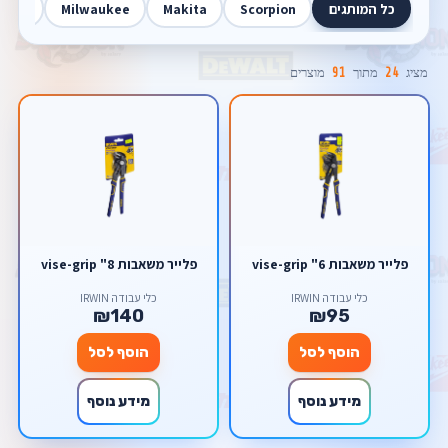
כל המותגים
Scorpion
Makita
Milwaukee
Walt
מציג
24
מתוך
91
מוצרים
פלייר משאבות 6" vise-grip
פלייר משאבות 8" vise-grip
כלי עבודה IRWIN
כלי עבודה IRWIN
₪140
₪95
הוסף לסל
הוסף לסל
מידע נוסף
מידע נוסף