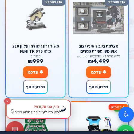
אזל מהמלאי
אזל מהמלאי
מצלמת ביוב 7 אינץ יצוב
משור גרונג שולחן עליון 210
אוטומטי ספירת מטרים
מ''מ FEMI TR 076
כלי עבודה לאינסטלציה scorpion
מסורים
₪999
₪4,499
🔔 עדכנו
🔔 עדכנו
מידע נוסף
מידע נוסף
×
היי, אני סקורפי!
🦂
🔥 במבצע
🔥 במבצע
-30%
-33%
כאן כדי לעזור לך למצוא מוצר 👇
♿
💬