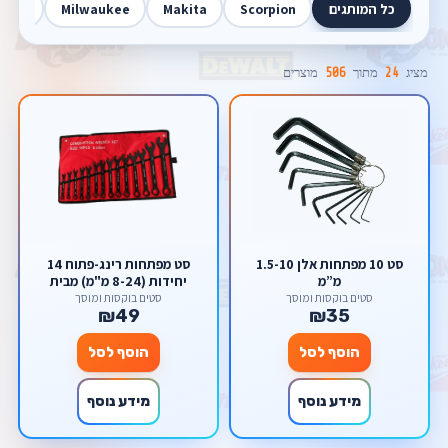
כל המותגים
Scorpion
Makita
Milwaukee
Walt
מציג
24
מתוך
506
מוצרים
סט 10 מפתחות אלן 1.5-10
סט מפתחות רינג-פתוח 14
מ”מ
יחידות (8-24 מ"מ) מבית
Scorpion – בנרתיק גלילה
סטים בוקסות ומוסך
סטים בוקסות ומוסך
₪49
₪35
מקצועי
הוסף לסל
הוסף לסל
מידע נוסף
מידע נוסף