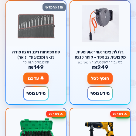
אזל מהמלאי
גלגלת צינור אוויר אוטומטית
סט מפתחות רינג ראצט מידה
מקצועית 12 מטר – קוטר 8x10
8-19 (מבצע עד ינואר)
מ"מ, כולל מתקן תלייה 180
כלי עבודה לאינסטלציה scorpion
סטים בוקסות ומוסך
₪149
₪249
scorpion
הוסף לסל
🔔 עדכנו
מידע נוסף
מידע נוסף
🔥 במבצע
🔥 במבצע
-17%
-25%