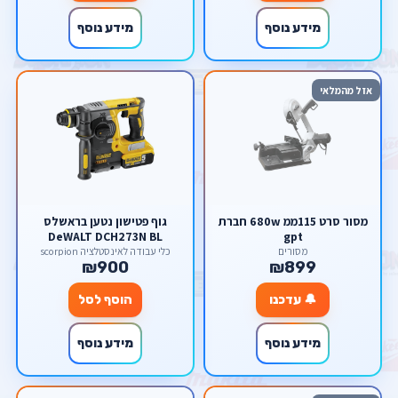
מידע נוסף
מידע נוסף
אזל מהמלאי
מסור סרט 115ממ 680w חברת
גוף פטישון נטען בראשלס
DeWALT DCH273N BL
gpt
18V/20V DeWalt
מסורים
כלי עבודה לאינסטלציה scorpion
₪900
₪899
🔔 עדכנו
הוסף לסל
מידע נוסף
מידע נוסף