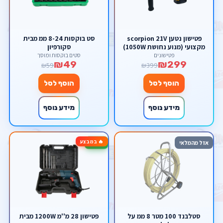
פטישון נטען scorpion 21V
סט בוקסות 8-24 ממ מבית
מקצועי (מנוע נחושת 1050W)
סקורפיון
– קידוח עד 28 מ"מ, סט
פטישונים
סטים בוקסות ומוסך
₪49
₪299
קומפלט במזוודה כולל 2
₪59
₪399
סוללות 3.0Ah ומטען
הוסף לסל
הוסף לסל
מידע נוסף
מידע נוסף
🔥 במבצע
-33%
אזל מהמלאי
סטלבנד 100 מטר 8 ממ על
פטישון 28 מ''מ 1200W מבית