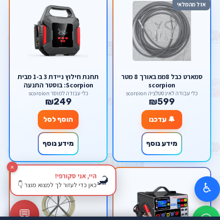
אזל מהמלאי
סמארט כבל 8ממ באורך 8 מטר
תחנת חילוץ ניידת 3 ב-1 מבית
scorpion
Scorpion: בוסטר התנעה
1800A, קומפרסור אוויר
כלי עבודה לאינסטלציה scorpion
כלי עבודה למוסך scorpion
₪249
₪599
דיגיטלי, סוללת גיבוי ופנס
(39800mAh)
🔔 עדכנו
הוסף לסל
מידע נוסף
מידע נוסף
×
היי, אני סקורפי!
🦂
אזל מהמלאי
כאן כדי לעזור לך למצוא מוצר 👇
♿
💬