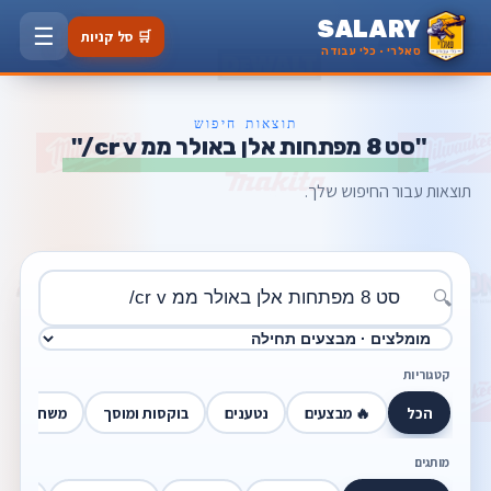
SALARY
☰
🛒 סל קניות
סאלרי · כלי עבודה
תוצאות חיפוש
"סט 8 מפתחות אלן באולר ממ cr v/"
תוצאות עבור החיפוש שלך.
🔍
קטגוריות
הכל
🔥 מבצעים
נטענים
בוקסות ומוסך
משחזות זוו
מותגים